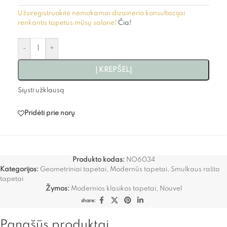
Užsiregistruokite nemokamai dizainerio konsultacijai
renkantis tapetus mūsų salone!
Čia!
-
+
Į KREPŠELĮ
Siųsti užklausą
Pridėti prie norų
Produkto kodas:
NO6034
Kategorijos:
Geometriniai tapetai
,
Modernūs tapetai
,
Smulkaus rašto
tapetai
Žymos:
Modernios klasikos tapetai
,
Nouvel
share:
Panašūs produktai