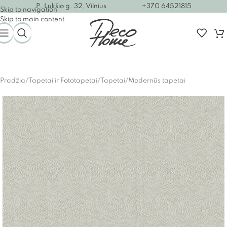
P. Lukšio g. 32, Vilnius
+370 64521815
Skip to navigation
Skip to main content
Pradžia
/
Tapetai ir Fototapetai
/
Tapetai
/
Modernūs tapetai