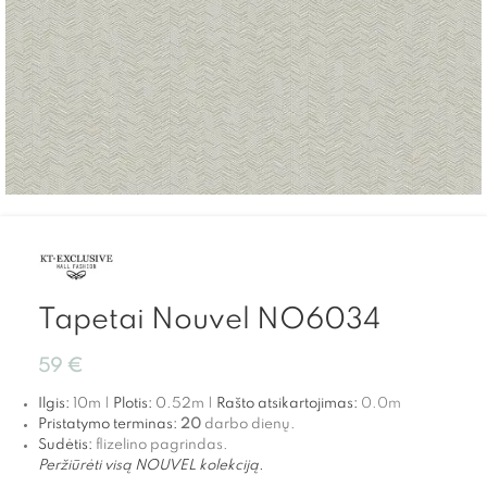
Tapetai Nouvel NO6034
59
€
Ilgis:
10m |
Plotis:
0.52m |
Rašto atsikartojimas:
0.0
m
Pristatymo terminas:
20
darbo dienų.
Sudėtis:
flizelino pagrindas.
Peržiūrėti visą NOUVEL kolekciją.