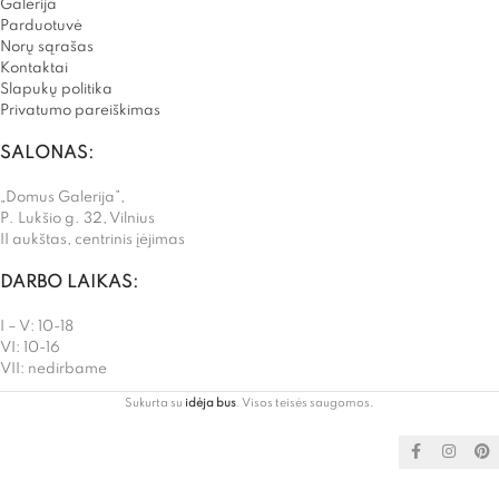
Galerija
Parduotuvė
Norų sąrašas
Kontaktai
Slapukų politika
Privatumo pareiškimas
SALONAS:
„Domus Galerija”,
P. Lukšio g. 32, Vilnius
II aukštas, centrinis įėjimas
DARBO LAIKAS:
I – V: 10-18
VI: 10-16
VII: nedirbame
Sukurta su
idėja bus
. Visos teisės saugomos.