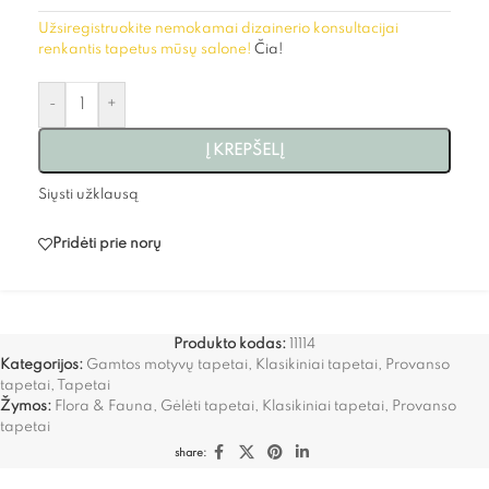
Užsiregistruokite nemokamai dizainerio konsultacijai
renkantis tapetus mūsų salone!
Čia!
-
+
Į KREPŠELĮ
Siųsti užklausą
Pridėti prie norų
Produkto kodas:
11114
Kategorijos:
Gamtos motyvų tapetai
,
Klasikiniai tapetai
,
Provanso
tapetai
,
Tapetai
Žymos:
Flora & Fauna
,
Gėlėti tapetai
,
Klasikiniai tapetai
,
Provanso
tapetai
share: