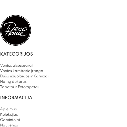
KATEGORIJOS
Vonios aksesuarai
Vonios kambario įranga
Dušo užuolaidos ir Karnizai
Namų dekoras
Tapetai ir Fototapetai
INFORMACIJA
Apie mus
Kolekcijas
Gamintojai
Naujienos