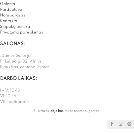
Galerija
Parduotuvė
Norų sąrašas
Kontaktai
Slapukų politika
Privatumo pareiškimas
SALONAS:
„Domus Galerija”,
P. Lukšio g. 32, Vilnius
II aukštas, centrinis įėjimas
DARBO LAIKAS:
I – V: 10-18
VI: 10-16
VII: nedirbame
Sukurta su
idėja bus
. Visos teisės saugomos.