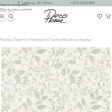
P. Lukšio g. 32, Vilnius
+370 64521815
Skip to navigation
Skip to main content
Pradžia
/
Tapetai ir Fototapetai
/
Tapetai
/
Klasikiniai tapetai