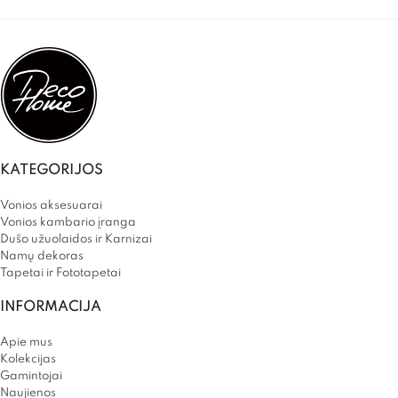
KATEGORIJOS
Vonios aksesuarai
Vonios kambario įranga
Dušo užuolaidos ir Karnizai
Namų dekoras
Tapetai ir Fototapetai
INFORMACIJA
Apie mus
Kolekcijas
Gamintojai
Naujienos