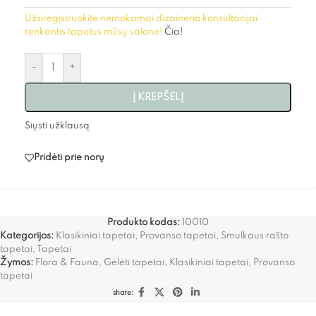
Užsiregistruokite nemokamai dizainerio konsultacijai
renkantis tapetus mūsų salone!
Čia!
-
+
Į KREPŠELĮ
Siųsti užklausą
Pridėti prie norų
Produkto kodas:
10010
Kategorijos:
Klasikiniai tapetai
,
Provanso tapetai
,
Smulkaus rašto
tapetai
,
Tapetai
Žymos:
Flora & Fauna
,
Gėlėti tapetai
,
Klasikiniai tapetai
,
Provanso
tapetai
share: