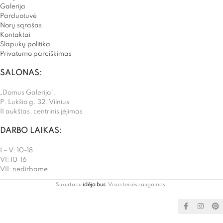
Galerija
Parduotuvė
Norų sąrašas
Kontaktai
Slapukų politika
Privatumo pareiškimas
SALONAS:
„Domus Galerija”,
P. Lukšio g. 32, Vilnius
II aukštas, centrinis įėjimas
DARBO LAIKAS:
I – V: 10-18
VI: 10-16
VII: nedirbame
Sukurta su
idėja bus
. Visos teisės saugomos.