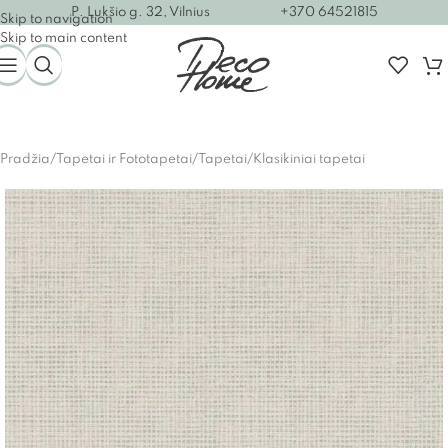
P. Lukšio g. 32, Vilnius
+370 64521815
Skip to navigation
Skip to main content
Pradžia
/
Tapetai ir Fototapetai
/
Tapetai
/
Klasikiniai tapetai