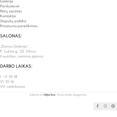
Galerija
Parduotuvė
Norų sąrašas
Kontaktai
Slapukų politika
Privatumo pareiškimas
SALONAS:
„Domus Galerija”,
P. Lukšio g. 32, Vilnius
II aukštas, centrinis įėjimas
DARBO LAIKAS:
I – V: 10-18
VI: 10-16
VII: nedirbame
Sukurta su
idėja bus
. Visos teisės saugomos.