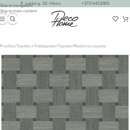
P. Lukšio g. 32, Vilnius
+370 64521815
Skip to navigation
Skip to main content
Pradžia
/
Tapetai ir Fototapetai
/
Tapetai
/
Modernūs tapetai