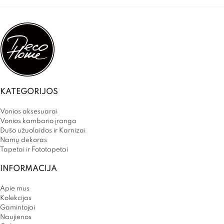
KATEGORIJOS
Vonios aksesuarai
Vonios kambario įranga
Dušo užuolaidos ir Karnizai
Namų dekoras
Tapetai ir Fototapetai
INFORMACIJA
Apie mus
Kolekcijas
Gamintojai
Naujienos