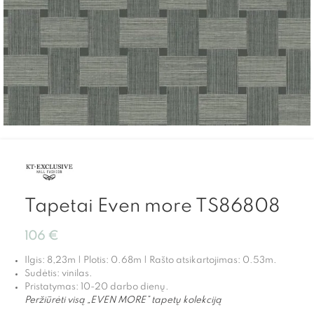
Tapetai Even more TS86808
106
€
Ilgis: 8,23m | Plotis: 0.68m | Rašto atsikartojimas: 0.53m.
Sudėtis: vinilas.
Pristatymas: 10-20 darbo dienų.
Peržiūrėti visą „EVEN MORE” tapetų kolekciją