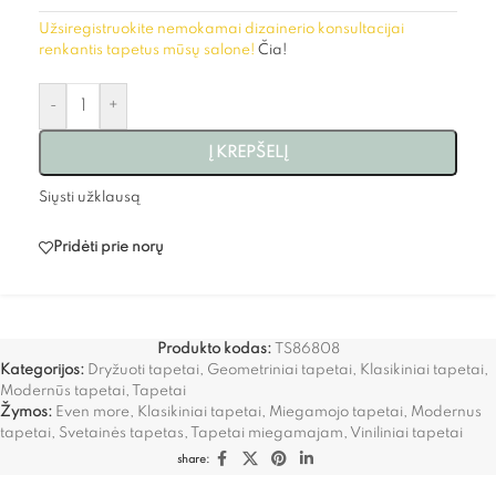
Užsiregistruokite nemokamai dizainerio konsultacijai
renkantis tapetus mūsų salone!
Čia!
-
+
Į KREPŠELĮ
Siųsti užklausą
Pridėti prie norų
Produkto kodas:
TS86808
Kategorijos:
Dryžuoti tapetai
,
Geometriniai tapetai
,
Klasikiniai tapetai
,
Modernūs tapetai
,
Tapetai
Žymos:
Even more
,
Klasikiniai tapetai
,
Miegamojo tapetai
,
Modernus
tapetai
,
Svetainės tapetas
,
Tapetai miegamajam
,
Viniliniai tapetai
share: