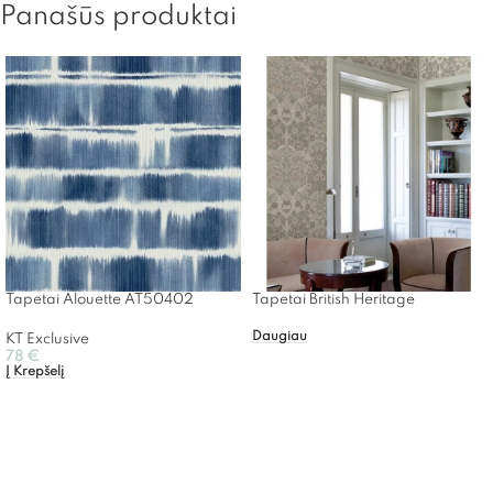
Panašūs produktai
Tapetai Alouette AT50402
Tapetai British Heritage
Daugiau
KT Exclusive
78
€
Į Krepšelį