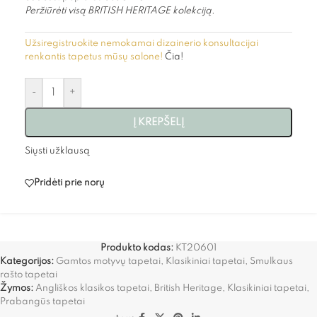
Peržiūrėti visą BRITISH HERITAGE kolekciją.
Užsiregistruokite nemokamai dizainerio konsultacijai
renkantis tapetus mūsų salone!
Čia!
-
+
Į KREPŠELĮ
Siųsti užklausą
Pridėti prie norų
Produkto kodas:
KT20601
Kategorijos:
Gamtos motyvų tapetai
,
Klasikiniai tapetai
,
Smulkaus
rašto tapetai
Žymos:
Angliškos klasikos tapetai
,
British Heritage
,
Klasikiniai tapetai
,
Prabangūs tapetai