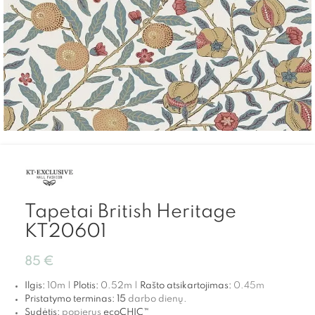
Tapetai British Heritage
KT20601
85
€
Ilgis:
10m |
Plotis:
0.52m |
Rašto atsikartojimas:
0.45
m
Pristatymo terminas:
15
darbo dienų.
Sudėtis:
popierus
ecoCHIC™