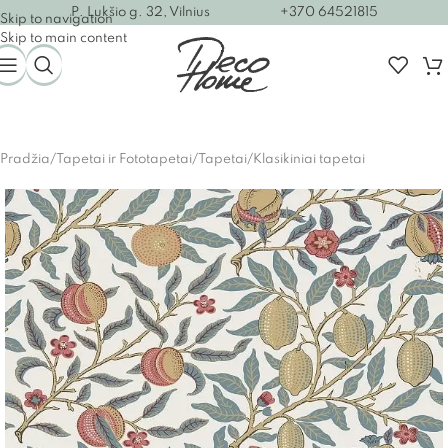
P. Lukšio g. 32, Vilnius
+370 64521815
Skip to navigation
Skip to main content
Pradžia
/
Tapetai ir Fototapetai
/
Tapetai
/
Klasikiniai tapetai