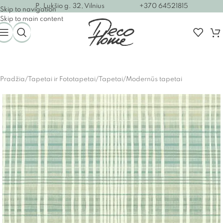
P. Lukšio g. 32, Vilnius
+370 64521815
Skip to navigation
Skip to main content
Pradžia
/
Tapetai ir Fototapetai
/
Tapetai
/
Modernūs tapetai