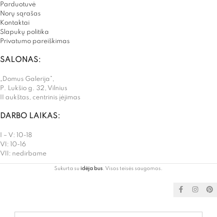
Parduotuvė
Norų sąrašas
Kontaktai
Slapukų politika
Privatumo pareiškimas
SALONAS:
„Domus Galerija”,
P. Lukšio g. 32, Vilnius
II aukštas, centrinis įėjimas
DARBO LAIKAS:
I – V: 10-18
VI: 10-16
VII: nedirbame
Sukurta su
idėja bus
. Visos teisės saugomos.