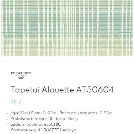
Tapetai Alouette AT50604
78
€
Ilgis:
10m |
Plotis:
0.52m |
Rašto atsikartojimas:
0.53
m
Pristatymo terminas:
15
darbo dienų.
Sudėtis:
popierus
ecoCHIC™
Peržiūrėti visą ALOUETTE kolekciją.