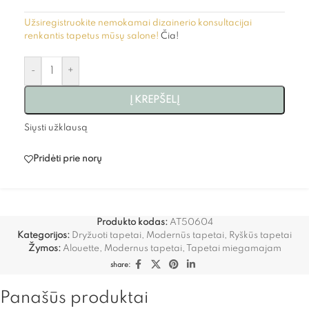
Užsiregistruokite nemokamai dizainerio konsultacijai
renkantis tapetus mūsų salone!
Čia!
-
+
Į KREPŠELĮ
Siųsti užklausą
Pridėti prie norų
Produkto kodas:
AT50604
Kategorijos:
Dryžuoti tapetai
,
Modernūs tapetai
,
Ryškūs tapetai
Žymos:
Alouette
,
Modernus tapetai
,
Tapetai miegamajam
share:
Panašūs produktai