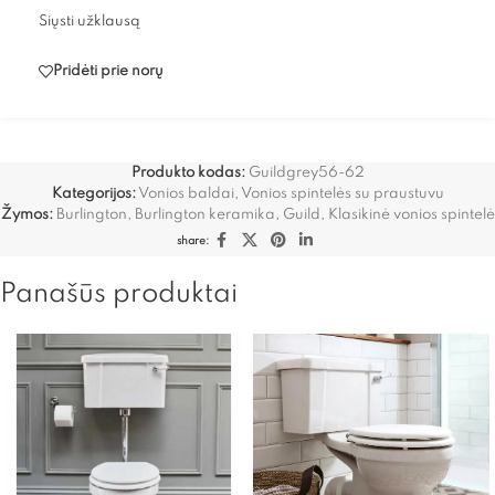
Siųsti užklausą
Pridėti prie norų
Produkto kodas:
Guildgrey56-62
Kategorijos:
Vonios baldai
,
Vonios spintelės su praustuvu
Žymos:
Burlington
,
Burlington keramika
,
Guild
,
Klasikinė vonios spintelė
share:
Panašūs produktai