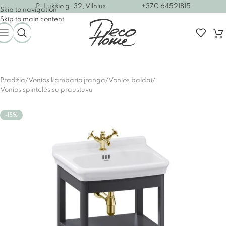
P. Lukšio g. 32, Vilnius
+370 64521815
Skip to navigation
Skip to main content
Pradžia
/
Vonios kambario įranga
/
Vonios baldai
/
Vonios spintelės su praustuvu
-15%