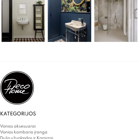
KATEGORIJOS
Vonios aksesuarai
Vonios kambario įranga
Dušo užuolaidos ir Karnizai