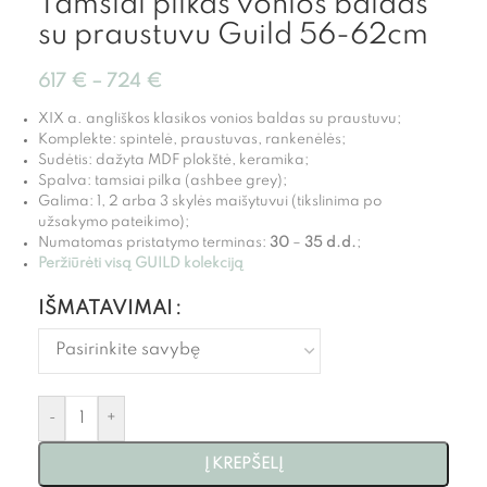
Tamsiai pilkas vonios baldas
su praustuvu Guild 56-62cm
617
€
–
724
€
XIX a. angliškos klasikos vonios baldas su praustuvu;
Komplekte: spintelė, praustuvas, rankenėlės;
Sudėtis: dažyta MDF plokštė, keramika;
Spalva: tamsiai pilka (ashbee grey);
Galima: 1, 2 arba 3 skylės maišytuvui (tikslinima po
užsakymo pateikimo);
Numatomas pristatymo terminas:
30
–
35
d.d.
;
Peržiūrėti visą GUILD k
olekciją
IŠMATAVIMAI
-
+
Į KREPŠELĮ