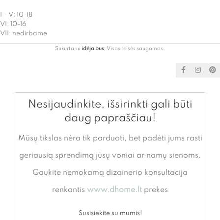
I – V: 10-18
VI: 10-16
VII: nedirbame
Sukurta su
idėja bus
. Visos teisės saugomos.
Nesijaudinkite, išsirinkti gali būti
daug papraščiau!
Mūsų tikslas nėra tik parduoti, bet padėti jums rasti
geriausią sprendimą jūsų voniai ar namų sienoms.
Gaukite nemokamą dizainerio konsultacija
renkantis
www.dhome.lt
prekes
Susisiekite su mumis!