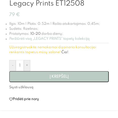
Legacy Prints ET12508
79
€
Ilgis: 10m | Plotis: 0.52m | Rašto atsikartojimas: 0,45m;
Sudėtis: flizelinas;
Pristatymas:
10-20
darbo dienų;
Peržiūrėti visą „LEGACY PRINTS” tapetų kolekciją
Užsiregistruokite nemokamai dizainerio konsultacijai
renkantis tapetus mūsų salone!
Čia!
-
+
Į KREPŠELĮ
Siųsti užklausą
Pridėti prie norų