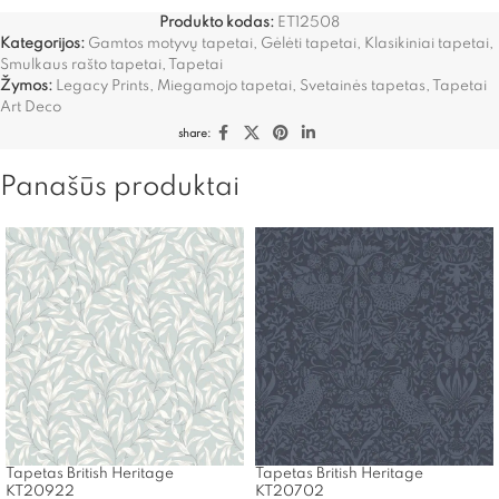
Produkto kodas:
ET12508
Kategorijos:
Gamtos motyvų tapetai
,
Gėlėti tapetai
,
Klasikiniai tapetai
,
Smulkaus rašto tapetai
,
Tapetai
Žymos:
Legacy Prints
,
Miegamojo tapetai
,
Svetainės tapetas
,
Tapetai
Art Deco
share:
Panašūs produktai
Tapetas British Heritage
Tapetas British Heritage
KT20922
KT20702