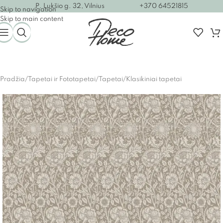
P. Lukšio g. 32, Vilnius
+370 64521815
Skip to navigation
Skip to main content
Pradžia
/
Tapetai ir Fototapetai
/
Tapetai
/
Klasikiniai tapetai