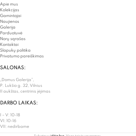
Apie mus
Kolekcijas
Gamintojai
Naujienos
Galerija
Parduotuvė
Norų sąrašas
Kontaktai
Slapukų politika
Privatumo pareiškimas
SALONAS:
„Domus Galerija”,
P. Lukšio g. 32, Vilnius
II aukštas, centrinis įėjimas
DARBO LAIKAS:
I – V: 10-18
VI: 10-16
VII: nedirbame
Sukurta su
idėja bus
. Visos teisės saugomos.