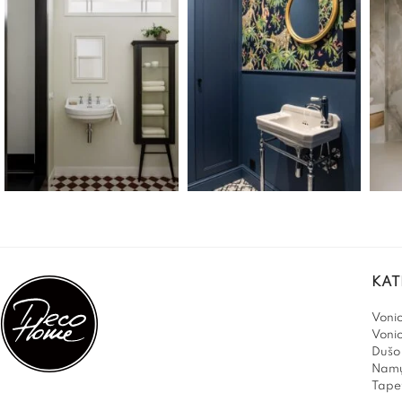
KAT
Vonio
Voni
Dušo 
Namų
Tapet