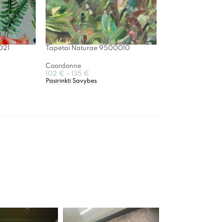
021
Tapetai Naturae 9500010
Coordonne
102
€
–
135
€
Pasirinkti Savybes