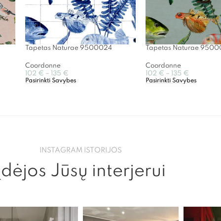
Tapetas Naturae 9500024
Tapetas Naturae 9500
Coordonne
Coordonne
102
€
–
135
€
102
€
–
135
€
Pasirinkti Savybes
Pasirinkti Savybes
INSTAGRAM ISTORIJOS
Įdėjos Jūsų interjerui