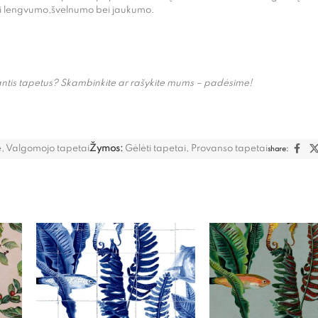
erui lengvumo,švelnumo bei jaukumo.
kantis tapetus? Skambinkite ar rašykite mums – padėsime!
e
,
Valgomojo tapetai
Žymos:
Gėlėti tapetai
,
Provanso tapetai
share: