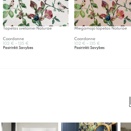
Tapetas svetainei Naturae
Miegamojo tapetas Naturae
Coordonne
Coordonne
102
€
–
135
€
102
€
–
135
€
Pasirinkti Savybes
Pasirinkti Savybes