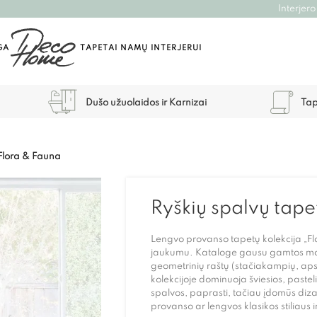
Interjero
GA
TAPETAI NAMŲ INTERJERUI
Dušo užuolaidos ir Karnizai
Tap
 Flora & Fauna
Ryškių spalvų tape
Lengvo provanso tapetų kolekcija „F
jaukumu. Kataloge gausu gamtos moty
geometrinių raštų (stačiakampių, apsk
kolekcijoje dominuoja šviesios, pastel
spalvos, paprasti, tačiau įdomūs diza
provanso ar lengvos klasikos stiliaus