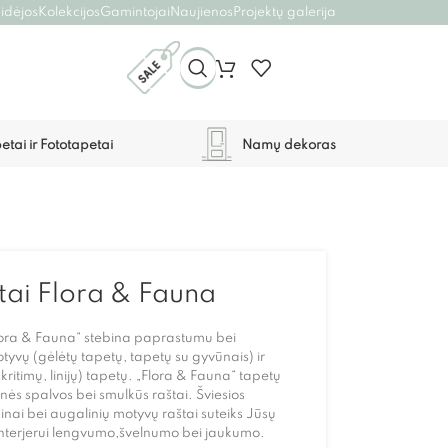
 idėjos
Kolekcijos
Gamintojai
Naujienos
Projektų galerija
etai ir Fototapetai
Namų dekoras
tai Flora & Fauna
lora & Fauna“ stebina paprastumu bei
vų (gėlėtų tapetų, tapetų su gyvūnais) ir
ritimų, linijų) tapetų. „Flora & Fauna“ tapetų
inės spalvos bei smulkūs raštai. Šviesios
inai bei augalinių motyvų raštai suteiks Jūsų
 interjerui lengvumo,švelnumo bei jaukumo.