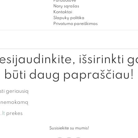
Parduotuvė
Norų sąrašas
Kontaktai
Slapukų politika
Privatumo pareiškimas
sijaudinkite, išsirinkti g
būti daug papraščiau!
sti geriausią
te nemokamą
lt
prekes
Susisiekite su mumis!