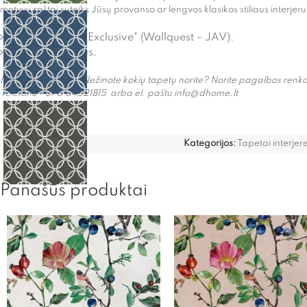
motyvų raštai suteiks Jūsų provanso ar lengvos klasikos stiliaus interj
Kilmės šalis: "KT Exclusive" (Wallquest - JAV).
Sudėtis: popierius.
Netiko šie tapetai? Nežinote kokių tapetų norite? Norite pagalbos ren
Telefonu +370 64521815 arba el. paštu info@dhome.lt
Kategorijos:
Tapetai interjer
Panašūs produktai