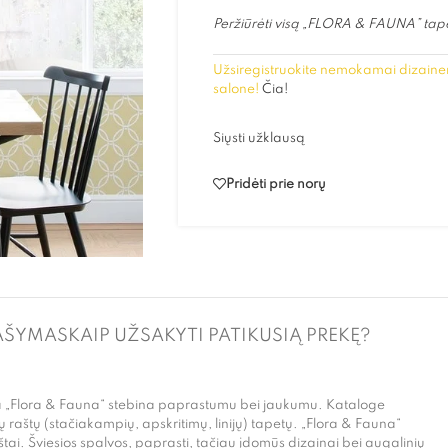
Peržiūrėti visą „FLORA & FAUNA” tape
Užsiregistruokite nemokamai dizainer
salone!
Čia!
Siųsti užklausą
Pridėti prie norų
AŠYMAS
KAIP UŽSAKYTI PATIKUSIĄ PREKĘ?
ja „Flora & Fauna“ stebina paprastumu bei jaukumu. Kataloge
raštų (stačiakampių, apskritimų, linijų) tapetų. „Flora & Fauna“
štai. Šviesios spalvos, paprasti, tačiau įdomūs dizainai bei augalinių