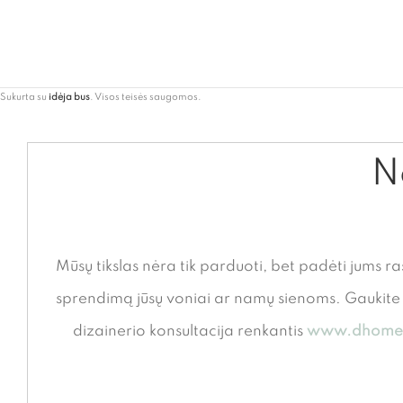
Sukurta su
idėja bus
. Visos teisės saugomos.
Ne
Mūsų tikslas nėra tik parduoti, bet padėti jums ra
sprendimą jūsų voniai ar namų sienoms. Gauki
dizainerio konsultacija renkantis
www.dhome.