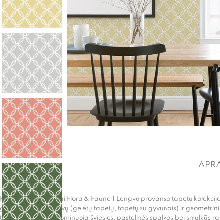
APR
Ryškių spalvų tapetai Flora & Fauna | Lengvo provanso tapetų kolekci
gausu gamtos motyvų (gėlėtų tapetų, tapetų su gyvūnais) ir geometrinių 
tapetų kolekcijoje dominuoja šviesios, pastelinės spalvos bei smulkūs ra