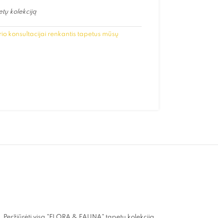
tų kolekciją
io konsultacijai renkantis tapetus mūsų
Peržiūrėti visą "FLORA & FAUNA" tapetų kolekciją