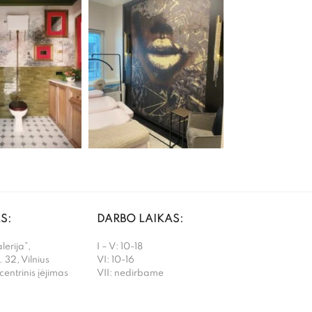
S:
DARBO LAIKAS:
erija”,
I – V: 10-18
. 32, Vilnius
VI: 10-16
 centrinis įėjimas
VII: nedirbame