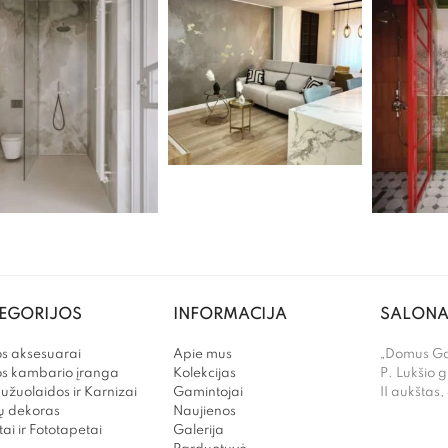
EGORIJOS
INFORMACIJA
SALONA
s aksesuarai
Apie mus
„Domus Gal
os kambario įranga
Kolekcijas
P. Lukšio g
užuolaidos ir Karnizai
Gamintojai
II aukštas,
 dekoras
Naujienos
ai ir Fototapetai
Galerija