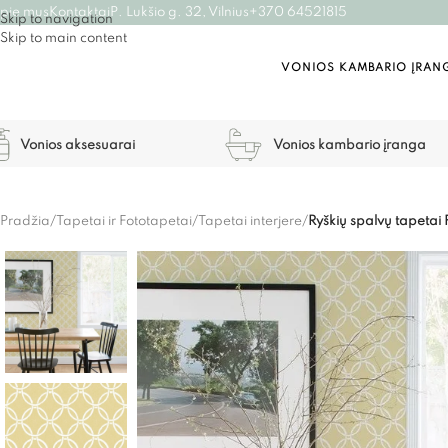
pie mus
Kontaktai
P. Lukšio g. 32, Vilnius
+370 64521815
Skip to navigation
Skip to main content
VONIOS KAMBARIO ĮRAN
Vonios aksesuarai
Vonios kambario įranga
Pradžia
/
Tapetai ir Fototapetai
/
Tapetai interjere
/
Ryškių spalvų tapetai