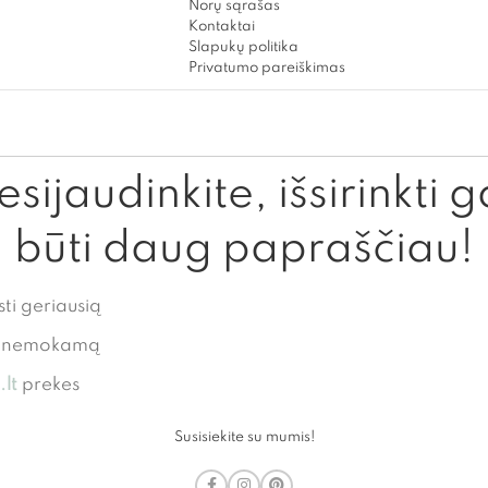
Norų sąrašas
Kontaktai
Slapukų politika
Privatumo pareiškimas
sijaudinkite, išsirinkti g
būti daug papraščiau!
sti geriausią
te nemokamą
lt
prekes
Susisiekite su mumis!