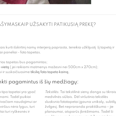
AŠYMAS
KAIP UŽSAKYTI PATIKUSIĄ PREKĘ?
s kurti išskirtinį namų interjerą paprasta, tereikia užklijuotį šį tapetą ir
tai paneliai - foto tapetas.
urios tapetas bus pagamintas;
 vietą
( jei reikiami matmenys mažesni nei 500cm x 270cm);
i ir suskaičiuosime
tikslią foto tapeto kainą.
nkti pagamintus iš šių medžiagų:
 tipo tapetai yra ypač
Tekstilės.
Tai tekstilinė sienų danga su tikrais
unami. Todėl puikiai
medvilnės siūlais. Dėl viršutinio tekstilės
rivačiam naudojimui ar
sluoksnio fototapetai įgauna unikalų, subtil
ršius nėra lygus, turi
žvilgesį. Bet nepraranda praktiškumo – jie
ai turi ryškesnės ir
planaumai, atsparūs įbrėžimams. Todėl ši