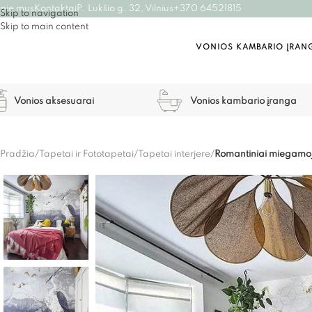
pie mus
Kontaktai
P. Lukšio g. 32, Vilnius
+370 64521815
Skip to navigation
Skip to main content
VONIOS KAMBARIO ĮRAN
Vonios aksesuarai
Vonios kambario įranga
Pradžia
/
Tapetai ir Fototapetai
/
Tapetai interjere
/
Romantiniai miegamoj