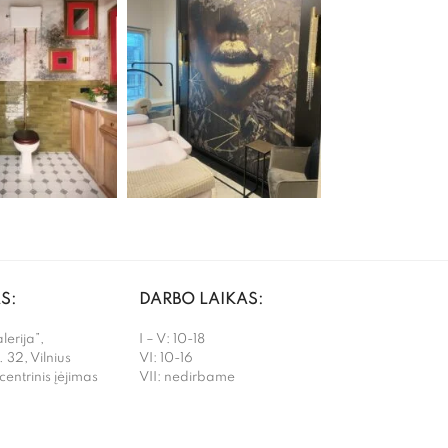
S:
DARBO LAIKAS:
erija”,
I – V: 10-18
. 32, Vilnius
VI: 10-16
 centrinis įėjimas
VII: nedirbame