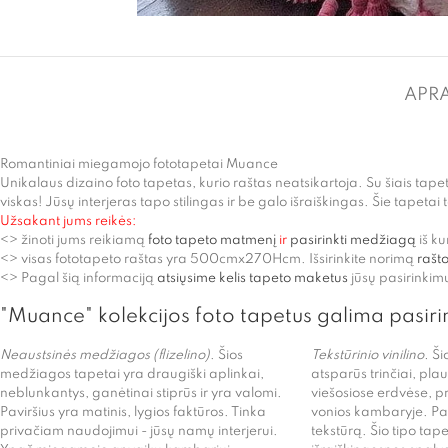
APR
Romantiniai miegamojo fototapetai Muance
Unikalaus dizaino foto tapetas, kurio raštas neatsikartoja. Su šiais tapetai
viskas! Jūsų interjeras tapo stilingas ir be galo išraiškingas. Šie tapetai 
Užsakant jums reikės:
<> žinoti jums reikiamą
foto tapeto matmenį
ir
pasirinkti medžiagą
iš k
<> visas fototapeto raštas yra 500cmx270Hcm. Išsirinkite norimą
rašto
<> Pagal šią informaciją
atsiųsime kelis tapeto maketus
jūsų pasirinkimu
"Muance" kolekcijos foto tapetus galima pasiri
Neaustsinės medžiagos (flizelino)
. Šios
Tekstūrinio vinilino.
Šio
medžiagos tapetai yra draugiški aplinkai,
atsparūs trinčiai, pla
neblunkantys, ganėtinai stiprūs ir yra valomi.
viešosiose erdvėse, p
Paviršius yra matinis, lygios faktūros. Tinka
vonios kambaryje. Pavi
privačiam naudojimui - jūsų namų interjerui.
tekstūrą. Šio tipo tapet