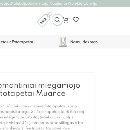
 idėjos
Kolekcijos
Gamintojai
Naujienos
Projektų galerija
etai ir Fototapetai
Namų dekoras
omantiniai miegamojo
ototapetai Muance
nce” unikalaus dizaino fototapetas, kurio
as neatsikartoja. Su šiais tapetais kurti išskirtinį
 interjerą paprasta, tereikia užklijuotį šį
tą ir viskas! Jūsų interjeras tapo stilingas ir be
 išraiškingas. Šie tapetai tai paneliai –