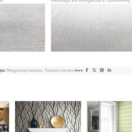
as.
medžiaga yra brangiausia iš 3 pasirinkimų.
jos:
Miegamojo tapetai
,
Tapetai interjere
share: