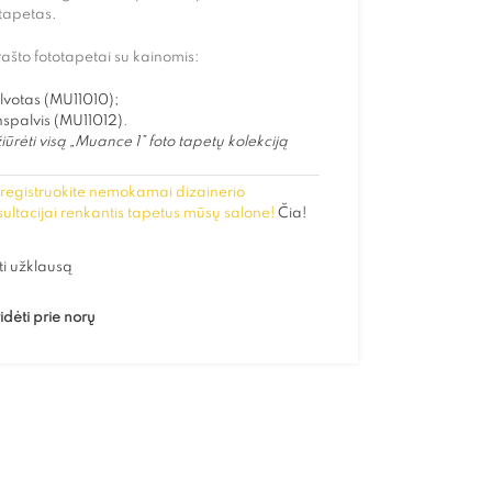
tapetas.
rašto fototapetai su kainomis:
lvotas (MU11010);
spalvis (MU11012)
.
iūrėti visą „Muance 1” foto tapetų kolekciją
registruokite nemokamai dizainerio
ultacijai renkantis tapetus mūsų salone!
Čia!
ti užklausą
idėti prie norų