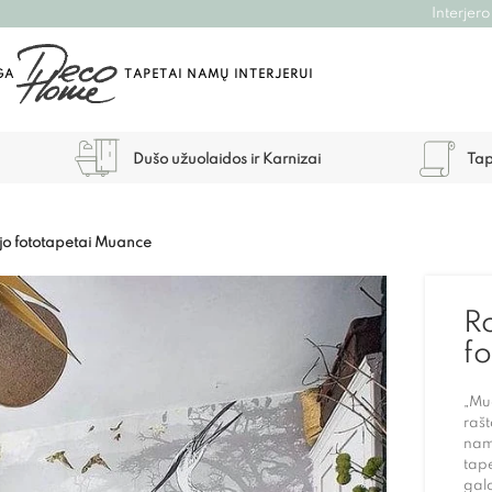
Interjero
GA
TAPETAI NAMŲ INTERJERUI
Dušo užuolaidos ir Karnizai
Tap
o fototapetai Muance
R
f
„Mua
rašt
namų
tape
galo