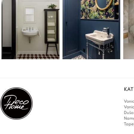
KAT
Vonio
Voni
Dušo 
Namų
Tapet