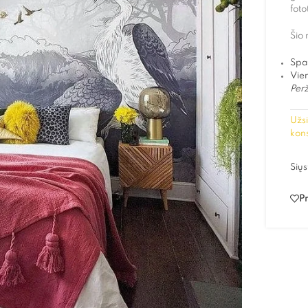
foto
Šio 
Spa
Vien
Perž
Užsi
kons
Siųs
Pr