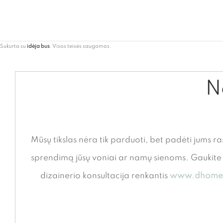
Sukurta su
idėja bus
. Visos teisės saugomos.
Ne
Mūsų tikslas nėra tik parduoti, bet padėti jums ra
sprendimą jūsų voniai ar namų sienoms. Gauki
dizainerio konsultacija renkantis
www.dhome.