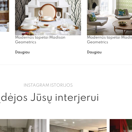
Modernūs tapetai Madison
Modernūs tapetai Madi
Geometrics
Geometrics
Daugiau
Daugiau
INSTAGRAM ISTORIJOS
Įdėjos Jūsų interjerui