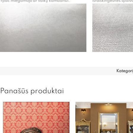
Ypač miegamojo ar vaikų kambariui.
išraiškingesnes spalv
Kategori
Panašūs produktai