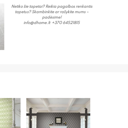
Netiko šie tapetai? Reikia pagalbos renkantis
tapetus? Skambinkite ar rašykite mums –
padėsime!
info@dhome.lt +
370 64521815