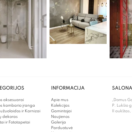
EGORIJOS
INFORMACIJA
SALONA
s aksesuarai
Apie mus
„Domus Gal
os kambario įranga
Kolekcijas
P. Lukšio g
užuolaidos ir Karnizai
Gamintojai
II aukštas,
 dekoras
Naujienos
ai ir Fototapetai
Galerija
Parduotuvė