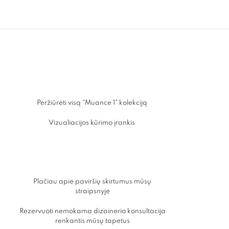
Peržiūrėti visą "Muance 1" kolekciją
Vizualiacijos kūrimo įrankis
Plačiau apie paviršių skirtumus mūsų
straipsnyje
ų
Rezervuoti nemokama dizainerio konsultacija
renkantis mūsų tapetus