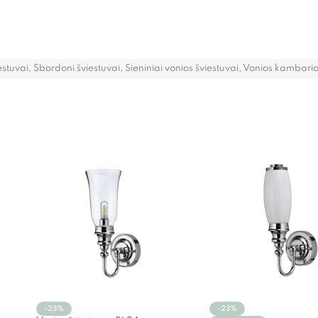
estuvai
,
Sbordoni šviestuvai
,
Sieniniai vonios šviestuvai
,
Vonios kambario 
-23%
-23%