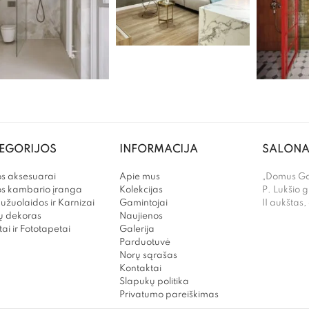
EGORIJOS
INFORMACIJA
SALONA
s aksesuarai
Apie mus
„Domus Gal
os kambario įranga
Kolekcijas
P. Lukšio g
užuolaidos ir Karnizai
Gamintojai
II aukštas,
 dekoras
Naujienos
ai ir Fototapetai
Galerija
Parduotuvė
Norų sąrašas
Kontaktai
Slapukų politika
Privatumo pareiškimas