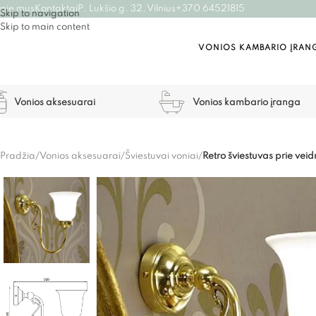
pie mus
Kontaktai
P. Lukšio g. 32, Vilnius
+370 64521815
Skip to navigation
Skip to main content
VONIOS KAMBARIO ĮRAN
Vonios aksesuarai
Vonios kambario įranga
Pradžia
/
Vonios aksesuarai
/
Šviestuvai voniai
/
Retro šviestuvas prie vei