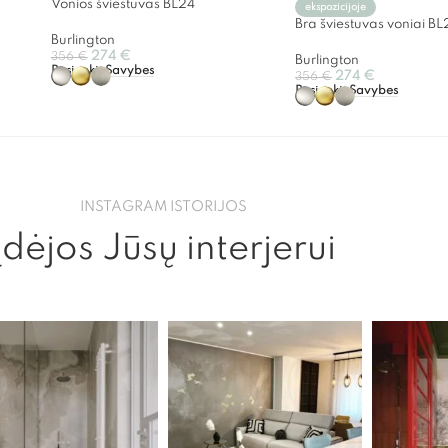
Vonios šviestuvas BL24
ekspozicijoje
Bra šviestuvas voniai BL
Burlington
274
€
356
€
Burlington
Pasirinkti Savybes
274
€
356
€
Pasirinkti Savybes
INSTAGRAM ISTORIJOS
Įdėjos Jūsų interjerui