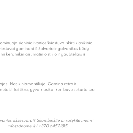
uoja sieniniai vonios šviestuvai skirti klasikinio,
 šviestuvai gaminani iš žalvario ir galvanikos būdų
mi keramikiniais, matinio stiklo ir gaubteliais iš
ojasi klasikiniame stiliuje. Gamina retro ir
ais! Tai tikra, gyva klasika, kuri buvo sukurta tuo
 vonios aksesuarai? Skambinkite ar rašykite mums:
info@dhome.lt | +370 64521815