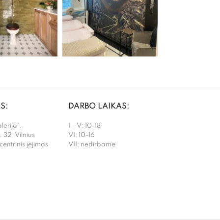
S:
DARBO LAIKAS:
erija”,
I – V: 10-18
. 32, Vilnius
VI: 10-16
 centrinis įėjimas
VII: nedirbame