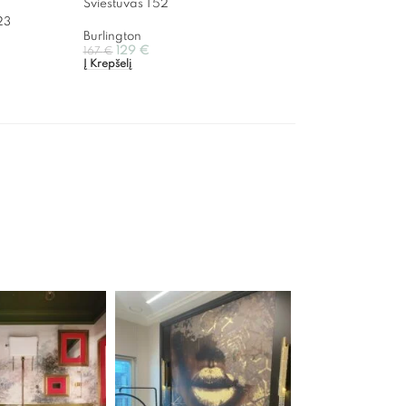
Šviestuvas T52
23
Burlington
129
€
167
€
Į Krepšelį