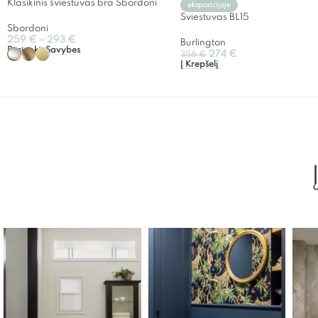
Klasikinis šviestuvas bra Sbordoni
ekspozicijoje
Šviestuvas BL15
Sbordoni
259
€
–
293
€
Burlington
Pasirinkti Savybes
274
€
356
€
Į Krepšelį