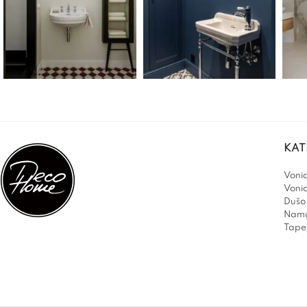
KAT
Vonio
Voni
Dušo 
Namų
Tapet