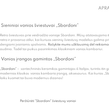
APR
Sieniniai vonios šviestuvai „Sbordoni”
Retro šviestuvas prie veidrodžio vonioje Sbordoni. Mūsų atstovaujamo ita
retro ir provanso stiliui, kai kuriuos sieninių šviestuvų modelius galima 
dengiami įvairiomis spalvomis.
Rašykite mums užklausimą dėl reikiam
audinio. Todėl tai puikus pasirinkimas klasikiniam vonios kambariui.
Vonios įrangos gamintos „Sbordoni”
„Sbordoni”
– santechninės keramikos gamintojas iš Italijos, turintis itin g
modernios klasikos vonios kambario įrangą, aksesaurus. Kai kurios „Sbo
laiku kuomet tai buvo modernus dizanas!
Peržiūrėti "Sbordoni" šviestuvų voniai