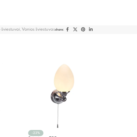
šviestuvai
,
Vonios šviestuvas
share:
-23%