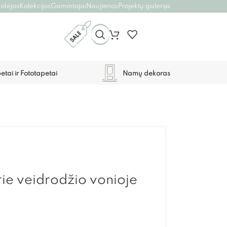
 idėjos
Kolekcijos
Gamintojai
Naujienos
Projektų galerija
etai ir Fototapetai
Namų dekoras
rie veidrodžio vonioje