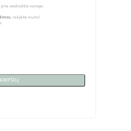
 prie veidrodžio vonioje;
nkimas
, rašykite mums!
;
 KREPŠELĮ