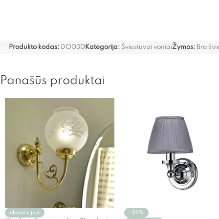
Produkto kodas:
DO030
Kategorija:
Šviestuvai voniai
Žymos:
Bra švi
Panašūs produktai
ekspozicijoje
-23%