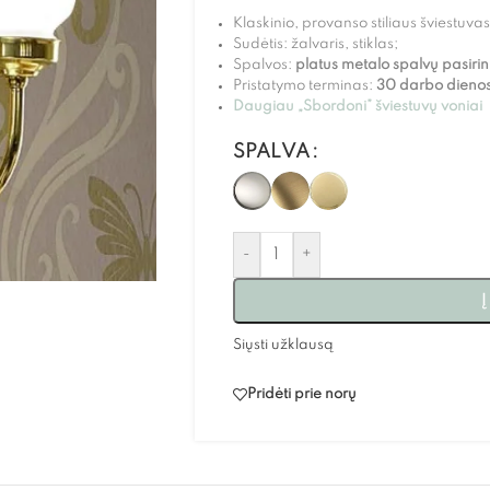
Klaskinio, provanso stiliaus šviestuvas
Sudėtis: žalvaris, stiklas;
Spalvos:
platus metalo spalvų pasiri
Pristatymo terminas:
30 darbo dienos
Daugiau „Sbordoni” šviestuvų voniai
SPALVA
-
+
Į
Siųsti užklausą
Pridėti prie norų