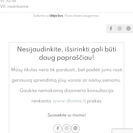
VI: 10-16
VII: nedirbame
Sukurta su
idėja bus
. Visos teisės saugomos.
Nesijaudinkite, išsirinkti gali būti
daug papraščiau!
Mūsų tikslas nėra tik parduoti, bet padėti jums rasti
geriausią sprendimą jūsų voniai ar namų sienoms.
Gaukite nemokamą dizainerio konsultacija
renkantis
www.dhome.lt
prekes
Susisiekite su mumis!