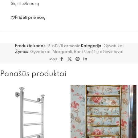
Siųsti užklausą
Pridėti prie norų
Produkto kodas:
9-512/R armonia
Kategorija:
Gyvatukai
Žymos:
Gyvatukai
,
Margaroli
,
Rankšluoščių džiovintuvai
share:
Panašūs produktai