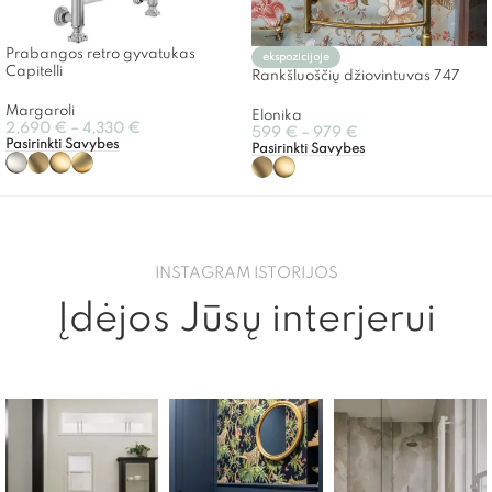
Prabangos retro gyvatukas
ekspozicijoje
Capitelli
Rankšluoščių džiovintuvas 747
Margaroli
Elonika
2,690
€
–
4,330
€
599
€
–
979
€
Pasirinkti Savybes
Pasirinkti Savybes
INSTAGRAM ISTORIJOS
Įdėjos Jūsų interjerui