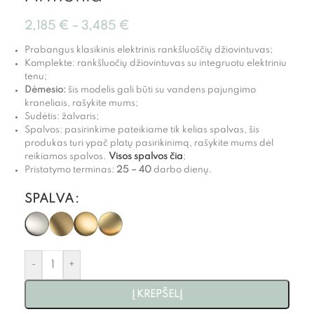
2,185
€
–
3,485
€
Prabangus klasikinis elektrinis rankšluoščių džiovintuvas;
Komplekte: rankšluočių džiovintuvas su integruotu elektriniu
tenu;
Dėmesio:
šis modelis gali būti su vandens pajungimo
kraneliais, rašykite mums;
Sudėtis: žalvaris;
Spalvos: pasirinkime pateikiame tik kelias spalvas, šis
produkas turi ypač platų pasirikinimą, rašykite mums dėl
reikiamos spalvos.
Visos spalvos čia
;
Pristatymo terminas:
25 – 40
darbo dienų.
SPALVA
-
+
Į KREPŠELĮ