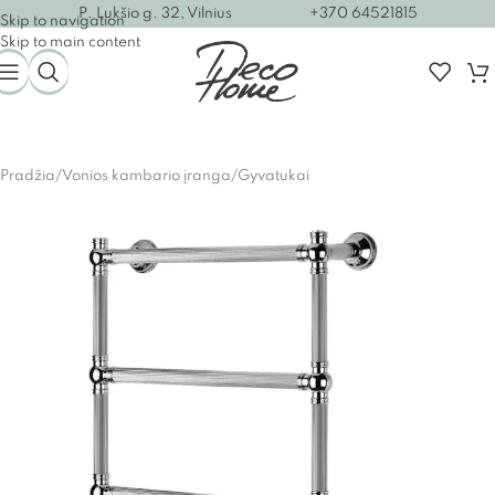
P. Lukšio g. 32, Vilnius
+370 64521815
Skip to navigation
Skip to main content
Pradžia
/
Vonios kambario įranga
/
Gyvatukai