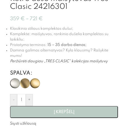
Clasic 24216301
359
€
–
721
€
Klasikinio stiliaus komplektas dušui;
Komplekte: maišytuvas, rankinio dušelio komplektas su
laikikliu;
Pristatymo terminas:
15 – 35 darbo dienos;
Domina galimos alternatyvos? Kyla klausimų? Rašykite
mums!
Peržiūrėti daugiau „TRES CLASIC“ kolekcijos maišytuvų
SPALVA
-
+
Į KREPŠELĮ
Siųsti užklausą