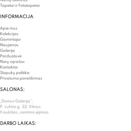
Namų dekoras
Tapetai ir Fototapetai
INFORMACIJA
Apie mus
Kolekcijas
Gamintojai
Naujienos
Galerija
Parduotuvė
Norų sąrašas
Kontaktai
Slapukų politika
Privatumo pareiškimas
SALONAS:
„Domus Galerija”,
P. Lukšio g. 32, Vilnius
II aukštas, centrinis įėjimas
DARBO LAIKAS: