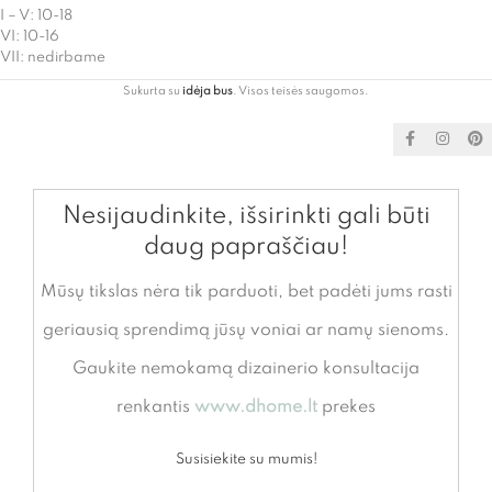
I – V: 10-18
VI: 10-16
VII: nedirbame
Sukurta su
idėja bus
. Visos teisės saugomos.
Nesijaudinkite, išsirinkti gali būti
daug papraščiau!
Mūsų tikslas nėra tik parduoti, bet padėti jums rasti
geriausią sprendimą jūsų voniai ar namų sienoms.
Gaukite nemokamą dizainerio konsultacija
renkantis
www.dhome.lt
prekes
Susisiekite su mumis!