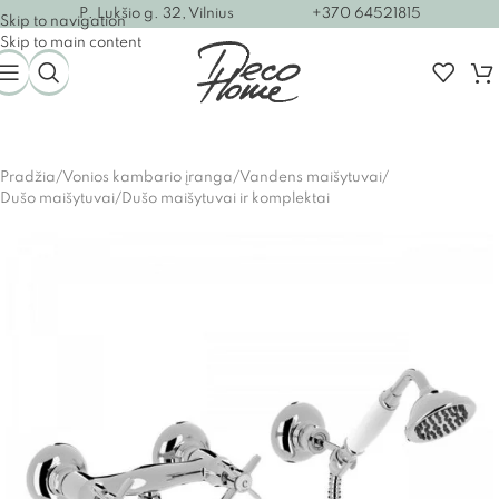
P. Lukšio g. 32, Vilnius
+370 64521815
Skip to navigation
Skip to main content
Pradžia
/
Vonios kambario įranga
/
Vandens maišytuvai
/
Dušo maišytuvai
/
Dušo maišytuvai ir komplektai