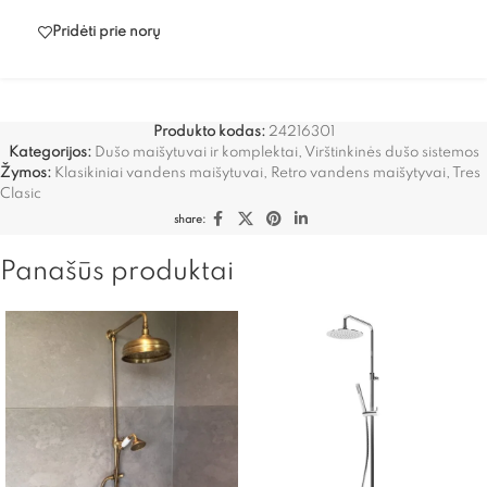
Pridėti prie norų
Produkto kodas:
24216301
Kategorijos:
Dušo maišytuvai ir komplektai
,
Virštinkinės dušo sistemos
Žymos:
Klasikiniai vandens maišytuvai
,
Retro vandens maišytyvai
,
Tres
Clasic
share:
Panašūs produktai