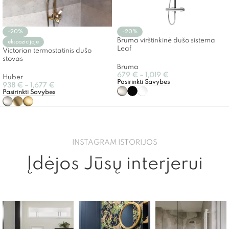
-20%
-20%
Bruma virštinkinė dušo sistema
ekspozicijoje
Leaf
Victorian termostatinis dušo
stovas
Bruma
679
€
–
1,019
€
Huber
Pasirinkti Savybes
938
€
–
1,677
€
Pasirinkti Savybes
INSTAGRAM ISTORIJOS
Įdėjos Jūsų interjerui