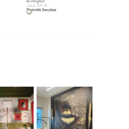
Burlington
107
€
139
€
Pasirinkti Savybes