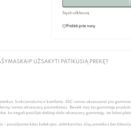
Į
Siųsti užklausą
Pridėti prie norų
AŠYMAS
KAIP UŽSAKYTI PATIKUSIĄ PREKĘ?
 estetikos, funkcionalumo ir komforto. 3SC vonios aksesuarai yra gaminami
modernių vonios aksesuarų pasirinkimas. Beveik visa šio gamintojo produkc
ybė, ko negali pasiūlyti didžioji dalis aksesuarų gamintojų, tai labai p
– pasiūlysime kitas kolekcijas, atitinkančias Jūsų poreikius bei lūkesčiu