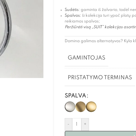
Sudėtis
: gaminta iš žalvario, todėl ner
Spalvos:
ši kolekcija turi ypač platų p
reikiamos spalvos;
Peržiūrėti visą „SUIT” kolekcijos asort
Domina galimos alternatyvos? Kyla k
GAMINTOJAS
PRISTATYMO TERMINAS
SPALVA
-
+