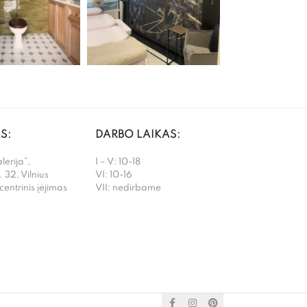
S:
DARBO LAIKAS:
erija”,
I – V: 10-18
. 32, Vilnius
VI: 10-16
 centrinis įėjimas
VII: nedirbame