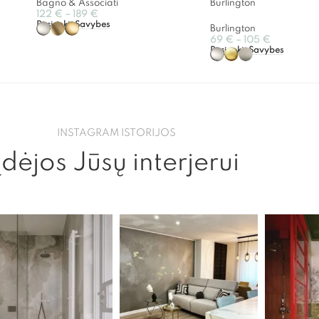
Bagno & Associati
Burlington
122
€
–
189
€
Pasirinkti Savybes
Burlington
69
€
–
105
€
Pasirinkti Savybes
INSTAGRAM ISTORIJOS
Įdėjos Jūsų interjerui