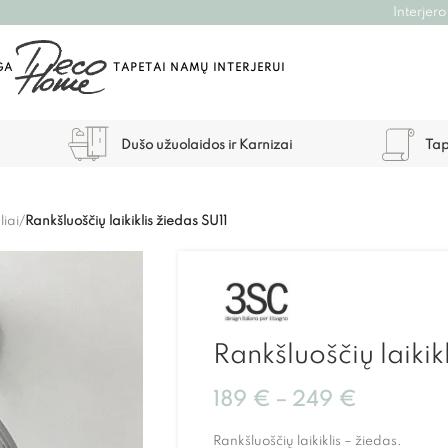
Interjero
GA
TAPETAI NAMŲ INTERJERUI
Dušo užuolaidos ir Karnizai
Tap
liai
/
Rankšluoščių laikiklis žiedas SU11
Rankšluoščių laikik
189
€
–
249
€
Rankšluoščių laikiklis – žiedas.