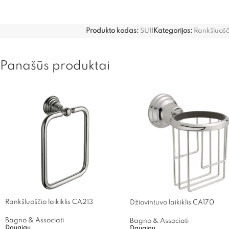
Produkto kodas:
SU11
Kategorijos:
Rankšluošči
Panašūs produktai
Rankšluoščio laikiklis CA213
Džiovintuvo laikiklis CA170
Bagno & Associati
Bagno & Associati
Daugiau
Daugiau