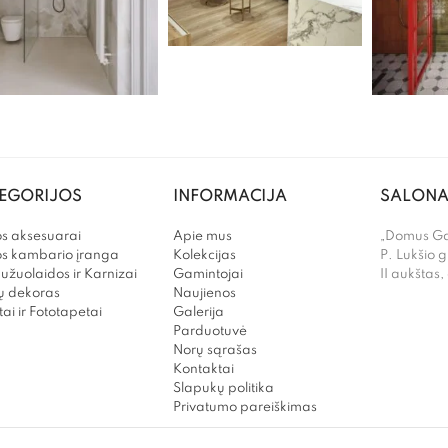
EGORIJOS
INFORMACIJA
SALONA
s aksesuarai
Apie mus
„Domus Gal
os kambario įranga
Kolekcijas
P. Lukšio g
užuolaidos ir Karnizai
Gamintojai
II aukštas,
 dekoras
Naujienos
ai ir Fototapetai
Galerija
Parduotuvė
Norų sąrašas
Kontaktai
Slapukų politika
Privatumo pareiškimas