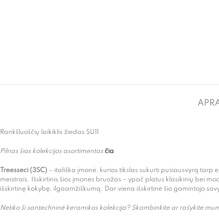
APR
Rankšluoščių laikiklis žiedas SU11
Pilnas šios kolekcijos asortimentas
čia
Treesseci (3SC)
– itališka įmonė, kurios tikslas sukurti pusiausvyrą tarp
meistrais. Išskirtinis šios įmonės bruožas – ypač platus klasikinių bei 
išskirtinę kokybę, ilgaamžiškumą. Dar viena išskirtinė šio gamintojo sav
Netiko ši santechninė keramikos kolekcija? Skambinkite ar rašykite mums 