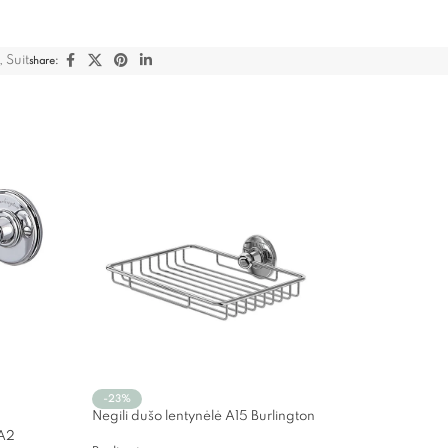
,
Suit
share:
-23%
Negili dušo lentynėlė A15 Burlington
 A2