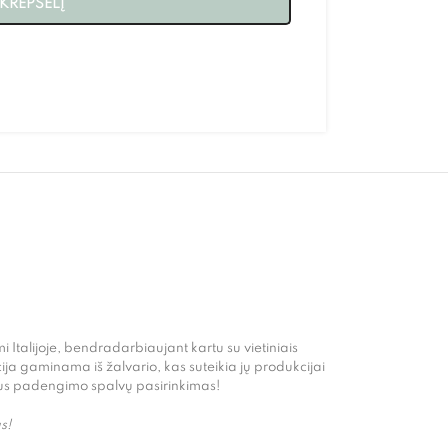
 KREPŠELĮ
 Italijoje, bendradarbiaujant kartu su vietiniais
ija gaminama iš žalvario, kas suteikia jų produkcijai
latus padengimo spalvų pasirinkimas!
s!