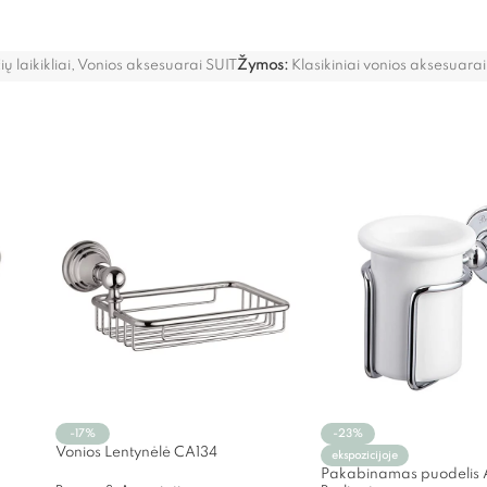
ų laikikliai
,
Vonios aksesuarai SUIT
Žymos:
Klasikiniai vonios aksesuarai
-17%
-23%
Vonios Lentynėlė CA134
ekspozicijoje
Pakabinamas puodelis