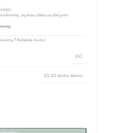
ūdija!;
asirikinimą, siųskite užklausą dėl jums
imentą.
lausimų? Rašykite mums!
3SC
20-25 darbo dienos