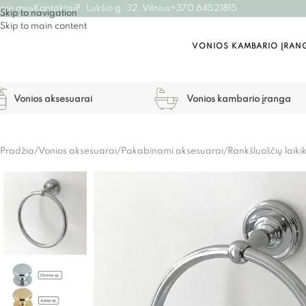
pie mus
Kontaktai
P. Lukšio g. 32, Vilnius
+370 64521815
Skip to navigation
Skip to main content
VONIOS KAMBARIO ĮRAN
Vonios aksesuarai
Vonios kambario įranga
Pradžia
/
Vonios aksesuarai
/
Pakabinami aksesuarai
/
Rankšluoščių laikik