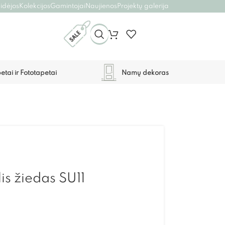
 idėjos
Kolekcijos
Gamintojai
Naujienos
Projektų galerija
etai ir Fototapetai
Namų dekoras
lis žiedas SU11