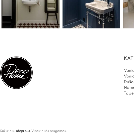
KAT
Vonio
Voni
Dušo 
Namų
Tapet
Sukurta su
idėja bus
. Visos teisės saugomos.