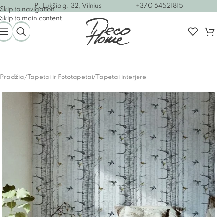
P. Lukšio g. 32, Vilnius
+370 64521815
Skip to navigation
Skip to main content
Pradžia
/
Tapetai ir Fototapetai
/
Tapetai interjere