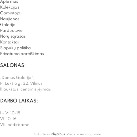
Apie mus
Kolekcijas
Gamintojai
Naujienos
Galerija
Parduotuvė
Norų sąrašas
Kontaktai
Slapukų politika
Privatumo pareiškimas
SALONAS:
„Domus Galerija”,
P. Lukšio g. 32, Vilnius
II aukštas, centrinis įėjimas
DARBO LAIKAS:
I – V: 10-18
VI: 10-16
VII: nedirbame
Sukurta su
idėja bus
. Visos teisės saugomos.