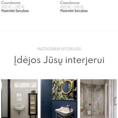
Coordonne
Coordonne
102
€
–
135
€
102
€
–
135
€
Pasirinkti Savybes
Pasirinkti Savybes
INSTAGRAM ISTORIJOS
Įdėjos Jūsų interjerui