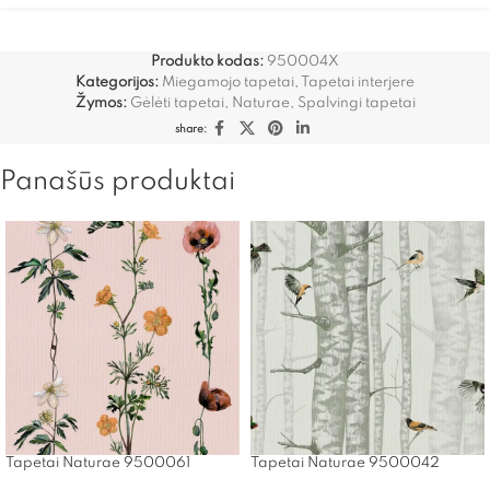
Produkto kodas:
950004X
Kategorijos:
Miegamojo tapetai
,
Tapetai interjere
Žymos:
Gėlėti tapetai
,
Naturae
,
Spalvingi tapetai
share:
Panašūs produktai
Tapetai Naturae 9500061
Tapetai Naturae 9500042