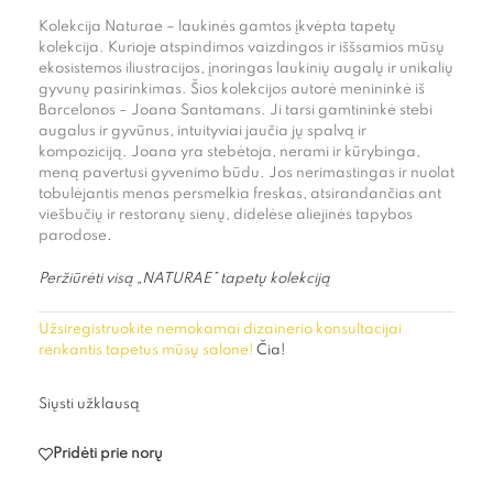
Kolekcija Naturae – laukinės gamtos įkvėpta tapetų
kolekcija. Kurioje atspindimos vaizdingos ir iššsamios mūsų
ekosistemos iliustracijos, įnoringas laukinių augalų ir unikalių
gyvunų pasirinkimas. Šios kolekcijos autorė menininkė iš
Barcelonos – Joana Santamans. Ji tarsi gamtininkė stebi
augalus ir gyvūnus, intuityviai jaučia jų spalvą ir
kompoziciją. Joana yra stebėtoja, nerami ir kūrybinga,
meną pavertusi gyvenimo būdu. Jos nerimastingas ir nuolat
tobulėjantis menas persmelkia freskas, atsirandančias ant
viešbučių ir restoranų sienų, didelėse aliejinės tapybos
parodose
.
Peržiūrėti visą „NATURAE” tapetų kolekciją
Užsiregistruokite nemokamai dizainerio konsultacijai
renkantis tapetus mūsų salone!
Čia!
Siųsti užklausą
Pridėti prie norų