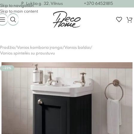
P. Lukšio g. 32, Vilnius
+370 64521815
Skip to navigation
Skip to main content
Pradžia
/
Vonios kambario įranga
/
Vonios baldai
/
Vonios spintelės su praustuvu
-23%