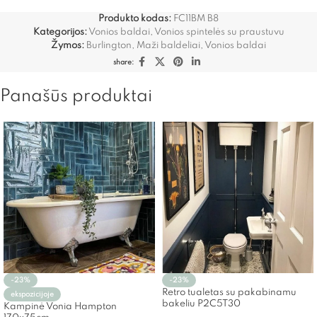
Produkto kodas:
FC11BM B8
Kategorijos:
Vonios baldai
,
Vonios spintelės su praustuvu
Žymos:
Burlington
,
Maži baldeliai
,
Vonios baldai
share:
Panašūs produktai
-23%
-23%
Retro tualetas su pakabinamu
ekspozicijoje
bakeliu P2C5T30
Kampinė Vonia Hampton