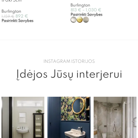
170x75cm
Burlington
813
€
–
1,030
€
Burlington
Pasirinkti Savybes
892
€
1,159
€
Pasirinkti Savybes
INSTAGRAM ISTORIJOS
Įdėjos Jūsų interjerui