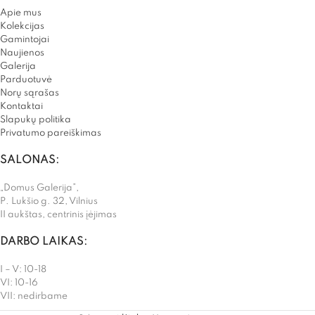
Apie mus
Kolekcijas
Gamintojai
Naujienos
Galerija
Parduotuvė
Norų sąrašas
Kontaktai
Slapukų politika
Privatumo pareiškimas
SALONAS:
„Domus Galerija”,
P. Lukšio g. 32, Vilnius
II aukštas, centrinis įėjimas
DARBO LAIKAS:
I – V: 10-18
VI: 10-16
VII: nedirbame