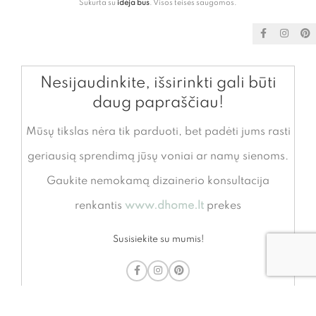
Sukurta su
idėja bus
. Visos teisės saugomos.
Nesijaudinkite, išsirinkti gali būti
daug papraščiau!
Mūsų tikslas nėra tik parduoti, bet padėti jums rasti
geriausią sprendimą jūsų voniai ar namų sienoms.
Gaukite nemokamą dizainerio konsultacija
renkantis
www.dhome.lt
prekes
Susisiekite su mumis!