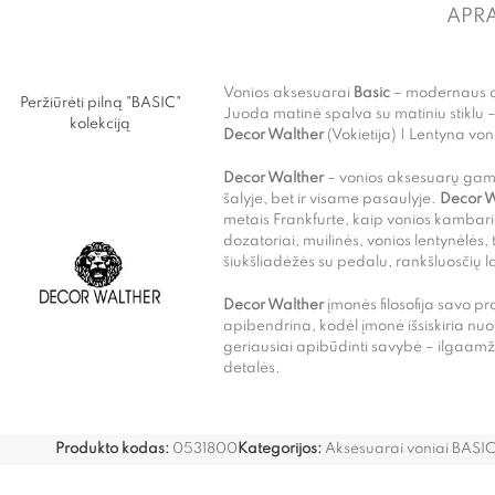
APR
Vonios aksesuarai
Basic
– modernaus di
Peržiūrėti pilną "BASIC"
Juoda matinė spalva su matiniu stiklu 
kolekciją
Decor Walther
(Vokietija) | Lentyna vo
Decor Walther
– vonios aksesuarų gamint
šalyje, bet ir visame pasaulyje.
Decor W
metais Frankfurte, kaip vonios kambar
dozatoriai, muilinės, vonios lentynėlės, 
šiukšliadėžės su pedalu, rankšluosčių laik
Decor Walther
įmonės filosofija savo p
apibendrina, kodėl įmonė išsiskiria nu
geriausiai apibūdinti savybė – ilgaamž
detalės.
Produkto kodas:
0531800
Kategorijos:
Aksesuarai voniai BASI