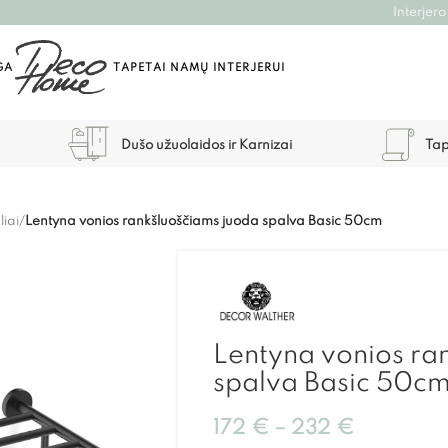
Interjero
GA
TAPETAI NAMŲ INTERJERUI
Dušo užuolaidos ir Karnizai
Tap
liai
/
Lentyna vonios rankšluoščiams juoda spalva Basic 50cm
Lentyna vonios ra
spalva Basic 50c
172
€
–
232
€