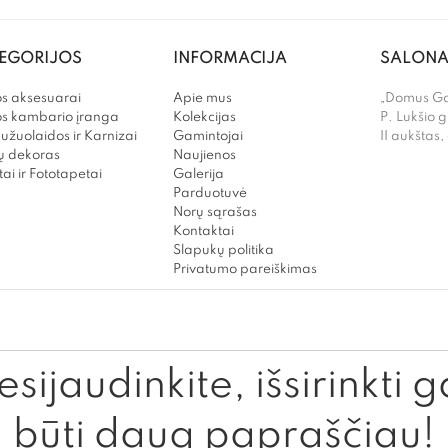
EGORIJOS
INFORMACIJA
SALONA
s aksesuarai
Apie mus
„Domus Gal
os kambario įranga
Kolekcijas
P. Lukšio g
užuolaidos ir Karnizai
Gamintojai
II aukštas,
 dekoras
Naujienos
ai ir Fototapetai
Galerija
Parduotuvė
Norų sąrašas
Kontaktai
Slapukų politika
Privatumo pareiškimas
sijaudinkite, išsirinkti g
būti daug papraščiau!