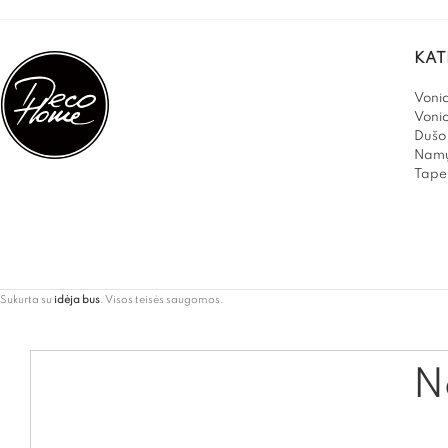
KAT
Vonio
Voni
Dušo 
Namų
Tapet
Sukurta su
idėja bus
. Visos teisės saugomos.
Ne