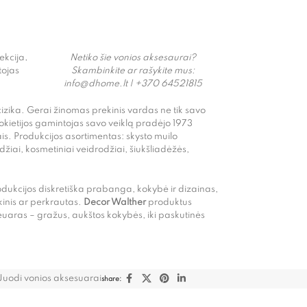
ekcija
.
Netiko šie vonios aksesaurai?
tojas
Skambinkite ar rašykite mus:
info@dhome.lt | +370 64521815
cizika. Gerai žinomas prekinis vardas ne tik savo
vokietijos gamintojas savo veiklą pradėjo 1973
. Produkcijos asortimentas: skysto muilo
odžiai, kosmetiniai veidrodžiai, šiukšliadėžės,
Produkcijos diskretiška prabanga, kokybė ir dizainas,
kinis ar perkrautas.
Decor Walther
produktus
euaras – gražus, aukštos kokybės, iki paskutinės
Juodi vonios aksesuarai
share: