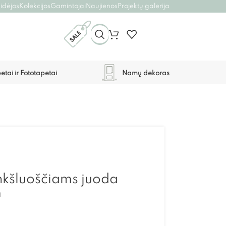
 idėjos
Kolekcijos
Gamintojai
Naujienos
Projektų galerija
etai ir Fototapetai
Namų dekoras
nkšluoščiams juoda
m