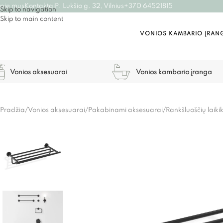
pie mus
Kontaktai
P. Lukšio g. 32, Vilnius
+370 64521815
Skip to navigation
Skip to main content
VONIOS KAMBARIO ĮRAN
Vonios aksesuarai
Vonios kambario įranga
Pradžia
/
Vonios aksesuarai
/
Pakabinami aksesuarai
/
Rankšluoščių laikik