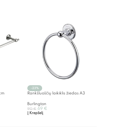
-23%
0cm
Rankšluoščių laikiklis žiedas A3
Burlington
69
€
90
€
Į Krepšelį