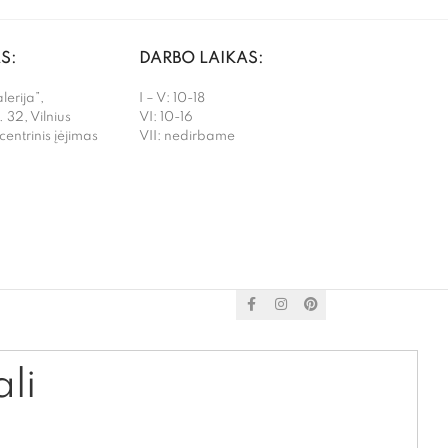
S:
DARBO LAIKAS:
erija”,
I – V: 10-18
. 32, Vilnius
VI: 10-16
 centrinis įėjimas
VII: nedirbame
ali