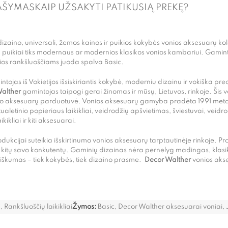
AŠYMAS
KAIP UŽSAKYTI PATIKUSIĄ PREKĘ?
zaino, universali, žemos kainos ir puikios kokybės vonios aksesuarų kol
– puikiai tiks modernaus ar modernios klasikos vonios kambariui. Gamin
nios rankšluoščiams juoda spalva Basic.
ojas iš Vokietijos išsiskiriantis kokybė, moderniu dizainu ir vokiška pre
alther
gamintojas taipogi gerai žinomas ir mūsų, Lietuvos, rinkoje. Šis 
io aksesuarų parduotuvė. Vonios aksesuarų gamyba pradėta 1991 metais
tualetinio popieriaus laikikliai, veidrodžių apšvietimas, šviestuvai, veidr
ikliai ir kiti aksesuarai.
rodukcijai suteikia išskirtinumo vonios aksesuarų tarptautinėje rinkoje. 
o kitų savo konkutentų. Gaminių dizainas nėra pernelyg madingas, klasi
iškumas – tiek kokybės, tiek dizaino prasme.
Decor Walther
vonios aks
C
,
Rankšluoščių laikikliai
Žymos:
Basic
,
Decor Walther aksesuarai voniai
,