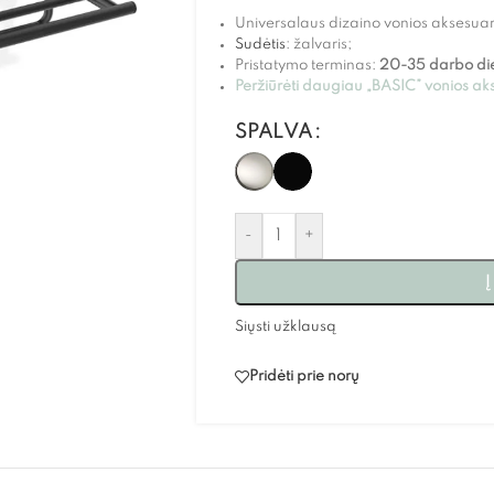
Universalaus dizaino vonios aksesuar
Sudėtis
: žalvaris;
Pristatymo terminas:
20-35 darbo di
Peržiūrėti daugiau „BASIC” vonios ak
SPALVA
-
+
Į
Siųsti užklausą
Pridėti prie norų