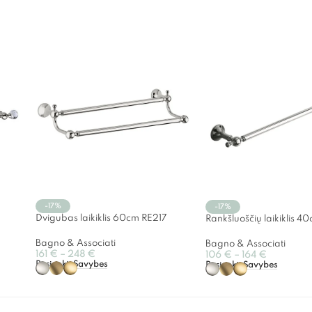
-17%
-17%
Dvigubas laikiklis 60cm RE217
Rankšluoščių laikiklis 4
Bagno & Associati
Bagno & Associati
161
€
–
248
€
106
€
–
164
€
Pasirinkti Savybes
Pasirinkti Savybes