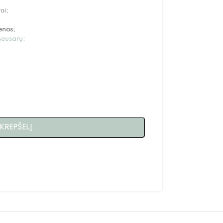
ai;
enos;
seusarų;
 KREPŠELĮ