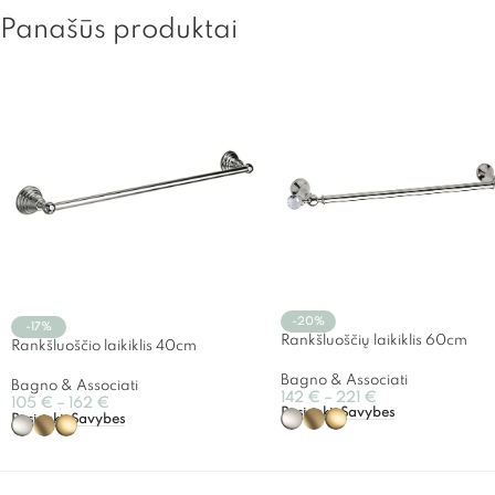
Panašūs produktai
-20%
-17%
Rankšluoščių laikiklis 60cm
Rankšluoščio laikiklis 40cm
Bagno & Associati
Bagno & Associati
142
€
–
221
€
105
€
–
162
€
Pasirinkti Savybes
Pasirinkti Savybes