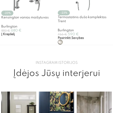
-23%
-23%
Termostatinis dušo komplektas
Kensington vonios maišytuvas
Trent
Burlington
Burlington
680
€
883
€
Į Krepšelį
590
€
766
€
Pasirinkti Savybes
INSTAGRAM ISTORIJOS
Įdėjos Jūsų interjerui