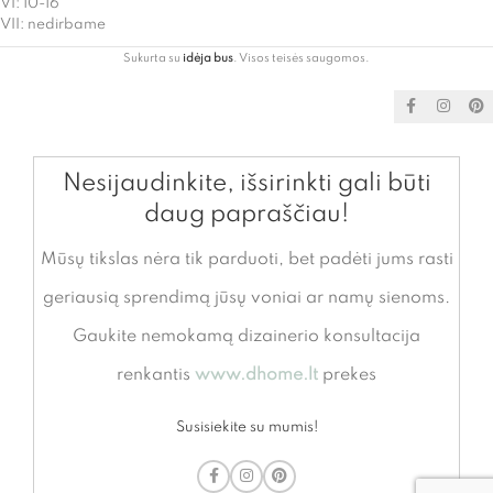
VI: 10-16
VII: nedirbame
Sukurta su
idėja bus
. Visos teisės saugomos.
Nesijaudinkite, išsirinkti gali būti
daug papraščiau!
Mūsų tikslas nėra tik parduoti, bet padėti jums rasti
geriausią sprendimą jūsų voniai ar namų sienoms.
Gaukite nemokamą dizainerio konsultacija
renkantis
www.dhome.lt
prekes
Susisiekite su mumis!