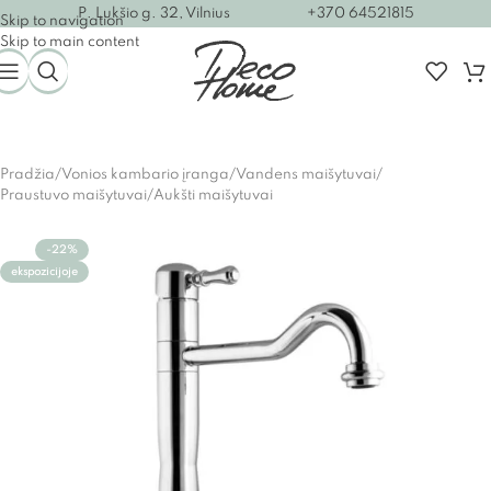
P. Lukšio g. 32, Vilnius
+370 64521815
Skip to navigation
Skip to main content
Pradžia
/
Vonios kambario įranga
/
Vandens maišytuvai
/
Praustuvo maišytuvai
/
Aukšti maišytuvai
-22%
ekspozicijoje