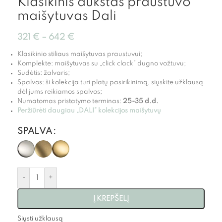
Klasikinis aukštas praustuvo
maišytuvas Dali
321
€
–
642
€
Klasikinio stiliaus maišytuvas praustuvui;
Komplekte: maišytuvas su „click clack” dugno vožtuvu;
Sudėtis: žalvaris;
Spalvos: ši kolekcija turi platų pasirikinimą, siųskite užklausą
dėl jums reikiamos spalvos;
Numatomas pristatymo terminas:
25-35 d.d.
Peržiūrėti daugiau „DALI” kolekcijos maišytuvų
SPALVA
-
+
Į KREPŠELĮ
Siųsti užklausą