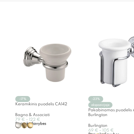
-17%
-23%
Keramikinis puodelis CA142
ekspozicijoje
Pakabinamas puodelis
Bagno & Associati
Burlington
79
€
–
122
€
Pasirinkti Savybes
Burlington
69
€
–
105
€