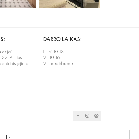
S:
DARBO LAIKAS:
erija”,
I – V: 10-18
. 32, Vilnius
VI: 10-16
 centrinis įėjimas
VII: nedirbame