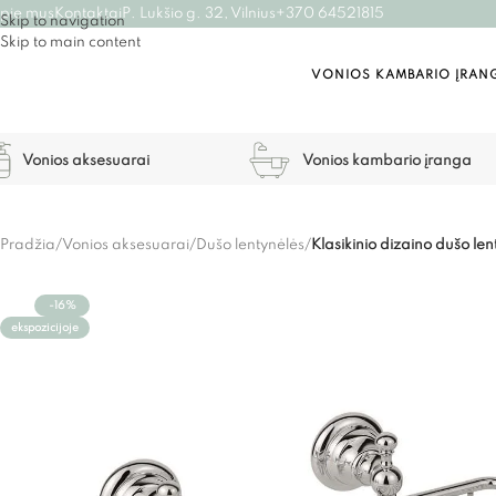
pie mus
Kontaktai
P. Lukšio g. 32, Vilnius
+370 64521815
Skip to navigation
Skip to main content
VONIOS KAMBARIO ĮRAN
Vonios aksesuarai
Vonios kambario įranga
Pradžia
/
Vonios aksesuarai
/
Dušo lentynėlės
/
Klasikinio dizaino dušo len
-16%
ekspozicijoje