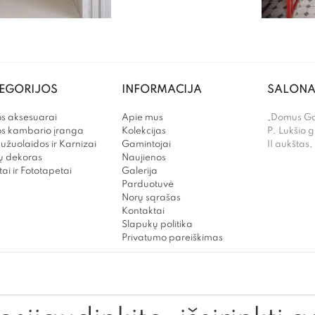
EGORIJOS
INFORMACIJA
SALONA
s aksesuarai
Apie mus
„Domus Gal
os kambario įranga
Kolekcijas
P. Lukšio g
užuolaidos ir Karnizai
Gamintojai
II aukštas,
 dekoras
Naujienos
ai ir Fototapetai
Galerija
Parduotuvė
Norų sąrašas
Kontaktai
Slapukų politika
Privatumo pareiškimas