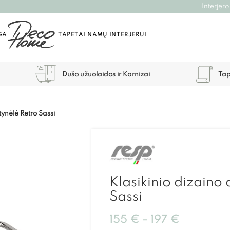
Interjero
GA
TAPETAI NAMŲ INTERJERUI
Dušo užuolaidos ir Karnizai
Tap
tynėlė Retro Sassi
Klasikinio dizaino
Sassi
155
€
–
197
€