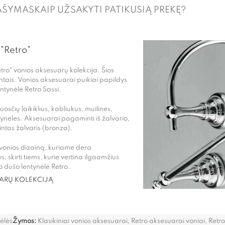
AŠYMAS
KAIP UŽSAKYTI PATIKUSIĄ PREKĘ?
 "Retro"
etro" vonios aksesuarų kolekcija. Šios
ntais. Vonios aksesuarai puikiai papildys
entynėlė Retro Sassi.
sčių laikiklius, kabliukus, muilines,
ntynėles. Aksesuarai pagaminti iš žalvario,
ntas žalvaris (bronza).
į vonios dizainą, kuriame dera
ys, skirti tiems, kurie vertina ilgaamžius
o dušo lentynėlė Retro.
UARŲ KOLEKCIJĄ
ėlės
Žymos:
Klasikiniai vonios aksesuarai
,
Retro aksesuarai voniai
,
Retro