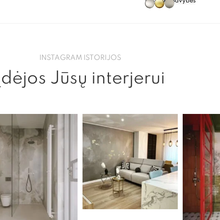
Pasirinkti Savybes
INSTAGRAM ISTORIJOS
Įdėjos Jūsų interjerui