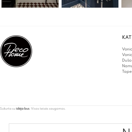
KAT
Vonio
Voni
Dušo 
Namų
Tapet
Sukurta su
idėja bus
. Visos teisės saugomos.