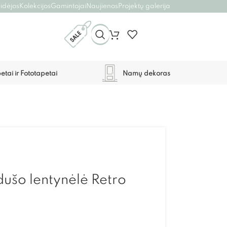
 idėjos
Kolekcijos
Gamintojai
Naujienos
Projektų galerija
etai ir Fototapetai
Namų dekoras
 dušo lentynėlė Retro