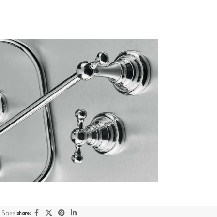
 Sassi
share: