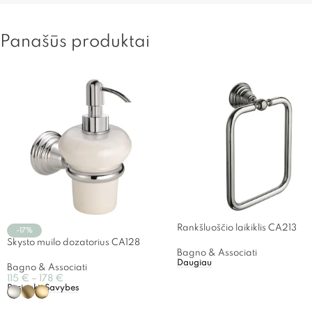
Panašūs produktai
Rankšluoščio laikiklis CA213
-17%
Skysto muilo dozatorius CA128
Bagno & Associati
Daugiau
Bagno & Associati
115
€
–
178
€
Pasirinkti Savybes