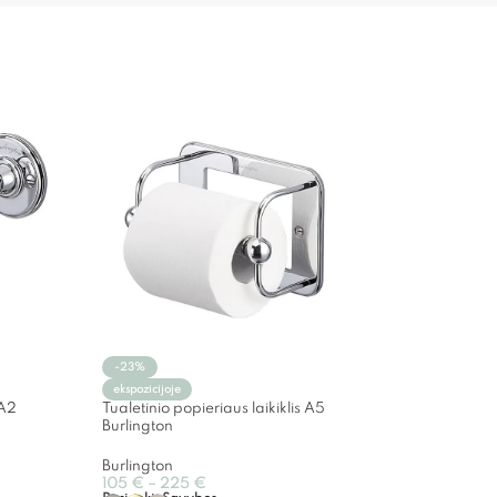
-23%
ekspozicijoje
 A2
Tualetinio popieriaus laikiklis A5
Burlington
Burlington
105
€
–
225
€