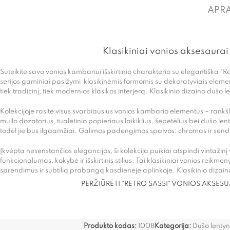
APR
Klasikiniai vonios aksesaurai
Suteikite savo vonios kambariui išskirtinio charakterio su elegantiška "R
serijos gaminiai pasižymi klasikinėmis formomis su dekoratyviais eleme
tiek tradicinį, tiek modernios klasikos interjerą. Klasikinio dizaino dušo l
Kolekcijoje rasite visus svarbiausius vonios kambario elementus – rankšluo
muilo dozatorius, tualetinio popieriaus laikiklius, šepetėlius bei dušo le
todėl jie bus ilgaamžiai. Galimos padengimos spalvos: chromas ir sendi
Įkvėpta nesenstančios elegancijos, ši kolekcija puikiai atspindi vintažin
funkcionalumas, kokybė ir išskirtinis stilius. Tai klasikiniai vonios reikmen
sprendimus ir subtilią prabangą kasdienėje aplinkoje. Klasikinio dizain
PERŽIŪRĖTI "RETRO SASSI" VONIOS AKSES
Produkto kodas:
1008
Kategorija:
Dušo lentyn