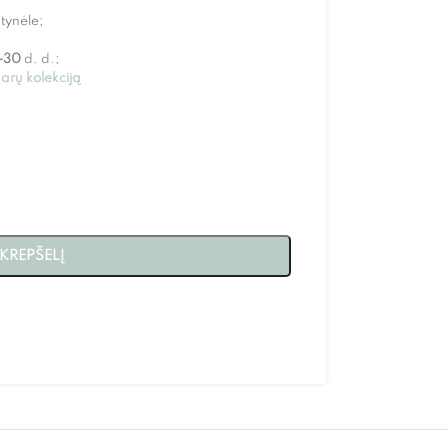
tynėle;
-30
d. d.;
arų kolekciją
 KREPŠELĮ