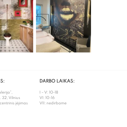
S:
DARBO LAIKAS:
erija”,
I – V: 10-18
. 32, Vilnius
VI: 10-16
 centrinis įėjimas
VII: nedirbame