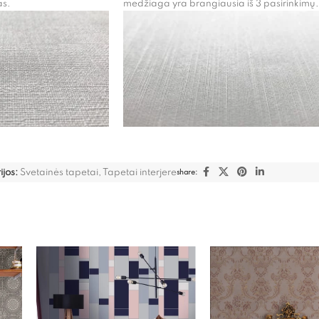
as.
medžiaga yra brangiausia iš 3 pasirinkimų.
jos:
Svetainės tapetai
,
Tapetai interjere
share: