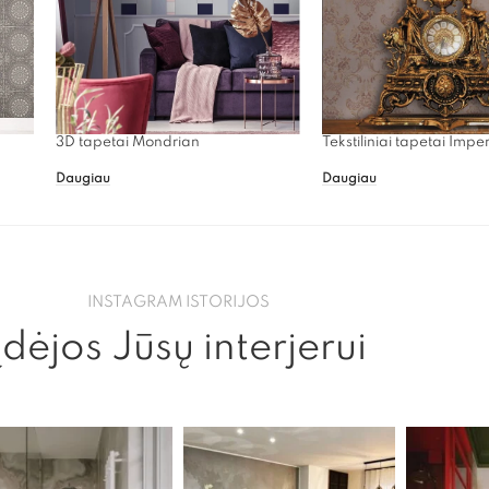
3D tapetai Mondrian
Tekstiliniai tapetai Impe
Daugiau
Daugiau
INSTAGRAM ISTORIJOS
Įdėjos Jūsų interjerui