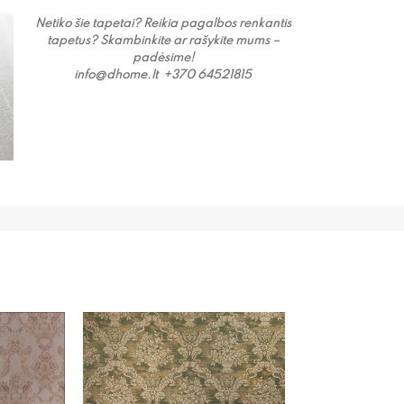
Netiko šie tapetai? Reikia pagalbos renkantis
tapetus? Skambinkite ar rašykite mums –
padėsime!
info@dhome.lt +
370 64521815