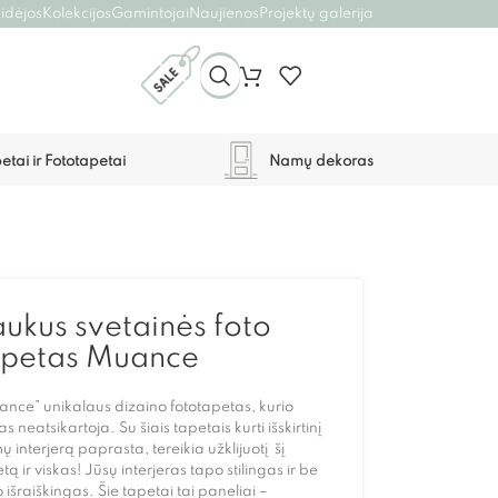
 idėjos
Kolekcijos
Gamintojai
Naujienos
Projektų galerija
etai ir Fototapetai
Namų dekoras
ukus svetainės foto
apetas Muance
nce” unikalaus dizaino fototapetas, kurio
as neatsikartoja. Su šiais tapetais kurti išskirtinį
 interjerą paprasta, tereikia užklijuotį šį
tą ir viskas! Jūsų interjeras tapo stilingas ir be
 išraiškingas. Šie tapetai tai paneliai –