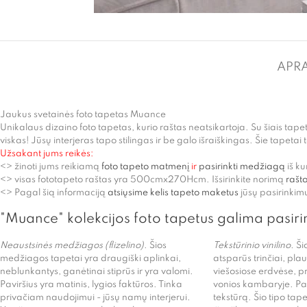
APR
Jaukus svetainės foto tapetas Muance
Unikalaus dizaino foto tapetas, kurio raštas neatsikartoja. Su šiais tapetai
viskas! Jūsų interjeras tapo stilingas ir be galo išraiškingas. Šie tapetai 
Užsakant jums reikės:
<> žinoti jums reikiamą
foto tapeto matmenį
ir
pasirinkti medžiagą
iš k
<> visas fototapeto raštas yra 500cmx270Hcm. Išsirinkite norimą
rašto
<> Pagal šią informaciją
atsiųsime kelis tapeto maketus
jūsų pasirinkimu
"Muance" kolekcijos foto tapetus galima pasiri
Neaustsinės medžiagos (flizelino)
. Šios
Tekstūrinio vinilino.
Šio
medžiagos tapetai yra draugiški aplinkai,
atsparūs trinčiai, pla
neblunkantys, ganėtinai stiprūs ir yra valomi.
viešosiose erdvėse, p
Paviršius yra matinis, lygios faktūros. Tinka
vonios kambaryje. Pavi
privačiam naudojimui - jūsų namų interjerui.
tekstūrą. Šio tipo tapet