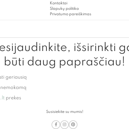
Kontaktai
Slapukų politika
Privatumo pareiškimas
sijaudinkite, išsirinkti g
būti daug papraščiau!
sti geriausią
te nemokamą
lt
prekes
Susisiekite su mumis!