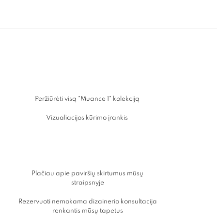
Peržiūrėti visą "Muance 1" kolekciją
Vizualiacijos kūrimo įrankis
Plačiau apie paviršių skirtumus mūsų
straipsnyje
ų
Rezervuoti nemokama dizainerio konsultacija
renkantis mūsų tapetus