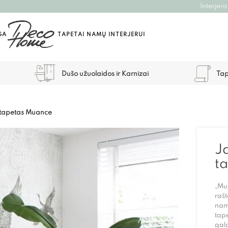
Interjero
GA
TAPETAI NAMŲ INTERJERUI
Dušo užuolaidos ir Karnizai
Tap
o tapetas Muance
Ja
t
„Mua
rašt
namų
tape
galo