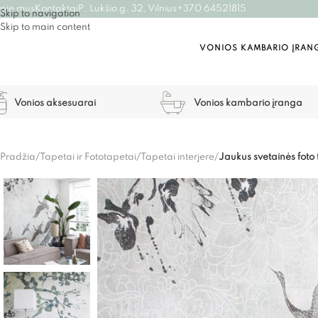
pie mus
Kontaktai
P. Lukšio g. 32, Vilnius
+370 64521815
Skip to navigation
Skip to main content
VONIOS KAMBARIO ĮRAN
Vonios aksesuarai
Vonios kambario įranga
Pradžia
/
Tapetai ir Fototapetai
/
Tapetai interjere
/
Jaukus svetainės fot