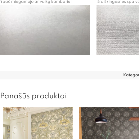
Ypač miegamojo ar vaikų kambariui.
išraiškingesnes spalv
Kategori
Panašūs produktai