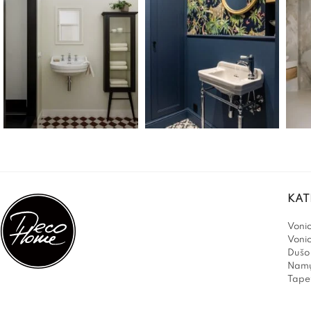
KAT
Vonio
Voni
Dušo 
Namų
Tapet