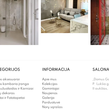
EGORIJOS
INFORMACIJA
SALONA
s aksesuarai
Apie mus
„Domus Gal
os kambario įranga
Kolekcijas
P. Lukšio g
užuolaidos ir Karnizai
Gamintojai
II aukštas,
 dekoras
Naujienos
ai ir Fototapetai
Galerija
Parduotuvė
Norų sąrašas