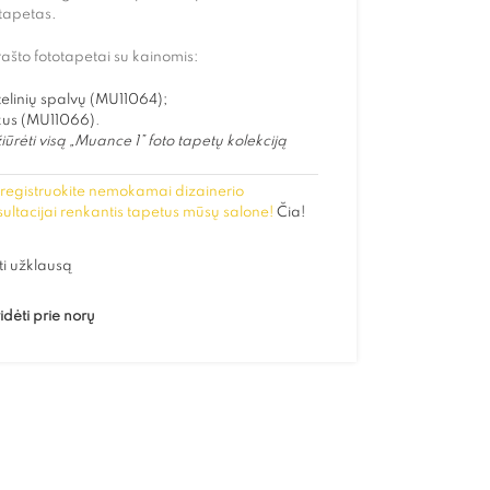
tapetas.
rašto fototapetai su kainomis:
elinių spalvų (MU11064);
kus (MU11066)
.
iūrėti visą „Muance 1” foto tapetų kolekciją
registruokite nemokamai dizainerio
ultacijai renkantis tapetus mūsų salone!
Čia!
ti užklausą
idėti prie norų