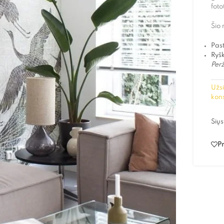
foto
Šio 
Past
Ryš
Perž
Užsi
kons
Siųs
Pr