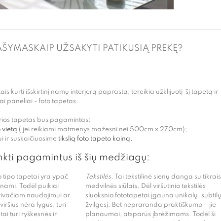
AŠYMAS
KAIP UŽSAKYTI PATIKUSIĄ PREKĘ?
s kurti išskirtinį namų interjerą paprasta, tereikia užklijuotį šį tapetą ir
tai paneliai - foto tapetas.
urios tapetas bus pagamintas;
 vietą
( jei reikiami matmenys mažesni nei 500cm x 270cm);
i ir suskaičiuosime
tikslią foto tapeto kainą.
nkti pagamintus iš šių medžiagų:
 tipo tapetai yra ypač
Tekstilės.
Tai tekstilinė sienų danga su tikrais
unami. Todėl puikiai
medvilnės siūlais. Dėl viršutinio tekstilės
rivačiam naudojimui ar
sluoksnio fototapetai įgauna unikalų, subtil
ršius nėra lygus, turi
žvilgesį. Bet nepraranda praktiškumo – jie
ai turi ryškesnės ir
planaumai, atsparūs įbrėžimams. Todėl ši