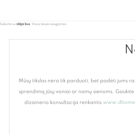
Sukurta su
idėja bus
. Visos teisės saugomos.
Ne
Mūsų tikslas nėra tik parduoti, bet padėti jums ra
sprendimą jūsų voniai ar namų sienoms. Gauki
dizainerio konsultacija renkantis
www.dhome.