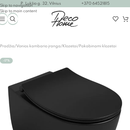
P. Lukšio g. 32, Vilnius
+370 64521815
Skip to navigation
Skip to main content
Pradžia
/
Vonios kambario įranga
/
Klozetai
/
Pakabinami klozetai
-17%