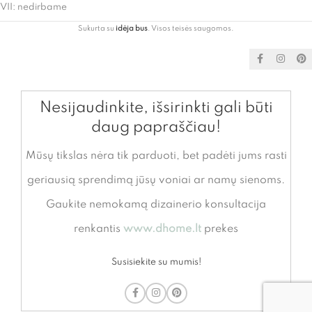
VII: nedirbame
Sukurta su
idėja bus
. Visos teisės saugomos.
Nesijaudinkite, išsirinkti gali būti
daug papraščiau!
Mūsų tikslas nėra tik parduoti, bet padėti jums rasti
geriausią sprendimą jūsų voniai ar namų sienoms.
Gaukite nemokamą dizainerio konsultacija
renkantis
www.dhome.lt
prekes
Susisiekite su mumis!