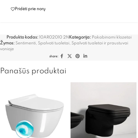
Pridėti prie norų
Produkto kodas:
10AR02010 2N
Kategorija:
Pakabinami klozetai
Žymos:
Sentimenti
,
Spalvoti tualetai
,
Spalvoti tualetai ir praustuvai
vonioje
share:
Panašūs produktai