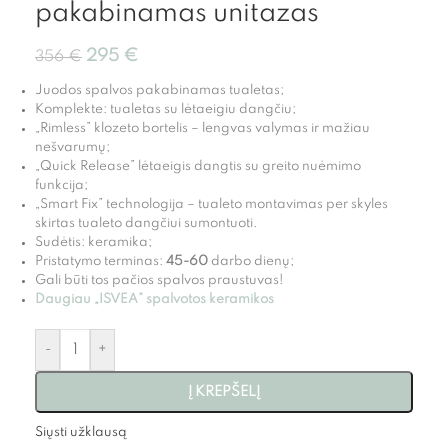
pakabinamas unitazas
295
€
356
€
Juodos spalvos pakabinamas tualetas;
Komplekte: tualetas su lėtaeigiu dangčiu;
„Rimless” klozeto bortelis – lengvas valymas ir mažiau
nešvarumų;
„Quick Release” lėtaeigis dangtis su greito nuėmimo
funkcija;
„Smart Fix” technologija – tualeto montavimas per skyles
skirtas tualeto dangčiui sumontuoti.
Sudėtis: keramika;
Pristatymo terminas:
45-60
darbo dienų;
Gali būti tos pačios spalvos praustuvas!
Daugiau „ISVEA” spalvotos keramikos
-
+
Į KREPŠELĮ
Siųsti užklausą