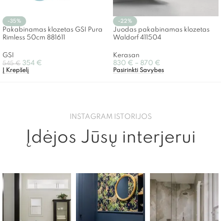
-35%
-22%
Pakabinamas klozetas GSI Pura
Juodas pakabinamas klozetas
Rimless 50cm 881611
Waldorf 411504
GSI
Kerasan
354
€
830
€
–
870
€
545
€
Į Krepšelį
Pasirinkti Savybes
INSTAGRAM ISTORIJOS
Įdėjos Jūsų interjerui