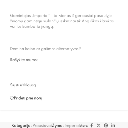
Gamintojas „Imperial” – tai vienas iš geriausiai pasaulyje
žinomų gamintojų siūlančių išskirtinai tik Angliškos klasikos
vonios kambario įrangą.
Domina kaina ar galimos alternatyvos?
Rašykite mums:
Siųsti užklausą
Pridėti prie norų
Kategorija:
Praustuvai
Žyma:
Imperial
share: