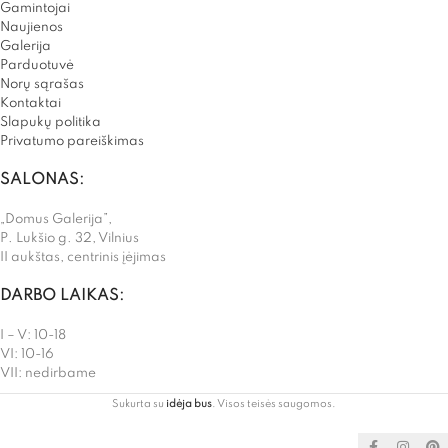
Gamintojai
Naujienos
Galerija
Parduotuvė
Norų sąrašas
Kontaktai
Slapukų politika
Privatumo pareiškimas
SALONAS:
„Domus Galerija”,
P. Lukšio g. 32, Vilnius
II aukštas, centrinis įėjimas
DARBO LAIKAS:
I – V: 10-18
VI: 10-16
VII: nedirbame
Sukurta su
idėja bus
. Visos teisės saugomos.