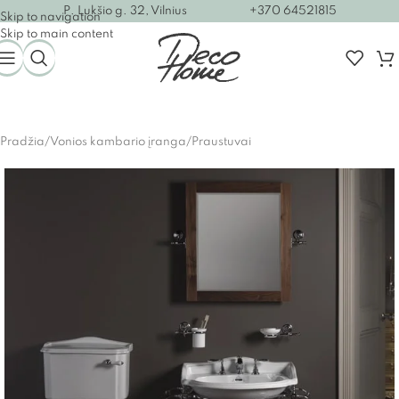
P. Lukšio g. 32, Vilnius
+370 64521815
Skip to navigation
Skip to main content
Pradžia
/
Vonios kambario įranga
/
Praustuvai