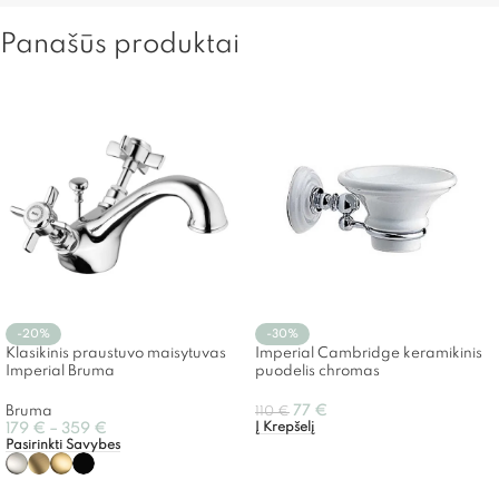
Panašūs produktai
-20%
-30%
Klasikinis praustuvo maisytuvas
Imperial Cambridge keramikinis
Imperial Bruma
puodelis chromas
Bruma
77
€
110
€
Į Krepšelį
179
€
–
359
€
Pasirinkti Savybes