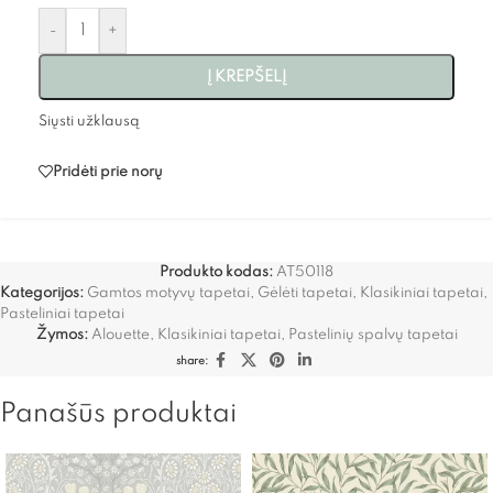
-
+
Į KREPŠELĮ
Siųsti užklausą
Pridėti prie norų
Produkto kodas:
AT50118
Kategorijos:
Gamtos motyvų tapetai
,
Gėlėti tapetai
,
Klasikiniai tapetai
,
Pasteliniai tapetai
Žymos:
Alouette
,
Klasikiniai tapetai
,
Pastelinių spalvų tapetai
share:
Panašūs produktai