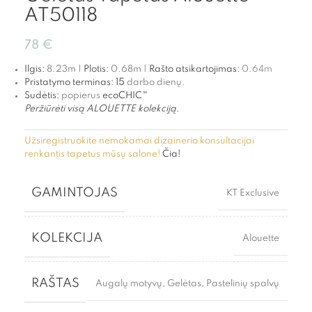
AT50118
78
€
Ilgis:
8.23m |
Plotis:
0.68m |
Rašto atsikartojimas:
0.64
m
Pristatymo terminas:
15
darbo dienų.
Sudėtis:
popierus
ecoCHIC™
Peržiūrėti visą ALOUETTE kolekciją.
Užsiregistruokite nemokamai dizainerio konsultacijai
renkantis tapetus mūsų salone!
Čia!
GAMINTOJAS
KT Exclusive
KOLEKCIJA
Alouette
RAŠTAS
Augalų motyvų
,
Gelėtas
,
Pastelinių spalvų