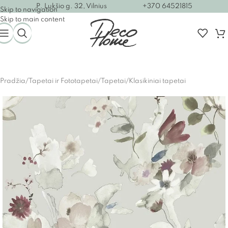
P. Lukšio g. 32, Vilnius
+370 64521815
Skip to navigation
Skip to main content
Pradžia
/
Tapetai ir Fototapetai
/
Tapetai
/
Klasikiniai tapetai