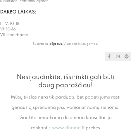
II aukštas, centrinis įėjimas
DARBO LAIKAS:
I – V: 10-18
VI: 10-16
VII: nedirbame
Sukurta su
idėja bus
. Visos teisės saugomos.
Nesijaudinkite, išsirinkti gali būti
daug papraščiau!
Mūsų tikslas nėra tik parduoti, bet padėti jums rasti
geriausią sprendimą jūsų voniai ar namų sienoms.
Gaukite nemokamą dizainerio konsultacija
renkantis
www.dhome.lt
prekes