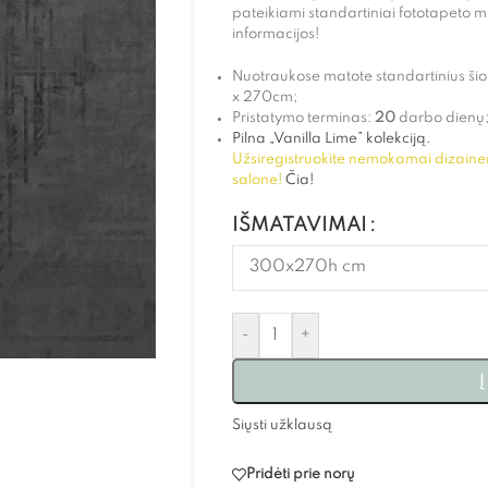
pateikiami standartiniai fototapeto
informacijos!
Nuotraukose matote standartinius š
x 270cm;
Pristatymo terminas:
20
darbo dienų
Pilna „Vanilla Lime” kolekciją.
Užsiregistruokite nemokamai dizainer
salone
!
Čia!
IŠMATAVIMAI
-
+
Į
Siųsti užklausą
Pridėti prie norų