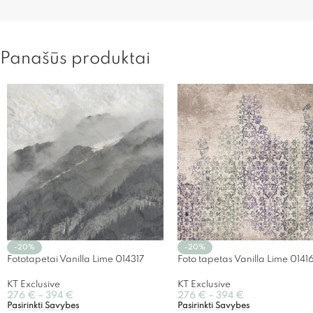
Panašūs produktai
-20%
-20%
Fototapetai Vanilla Lime 014317
Foto tapetas Vanilla Lime 0141
KT Exclusive
KT Exclusive
276
€
–
394
€
276
€
–
394
€
Pasirinkti Savybes
Pasirinkti Savybes