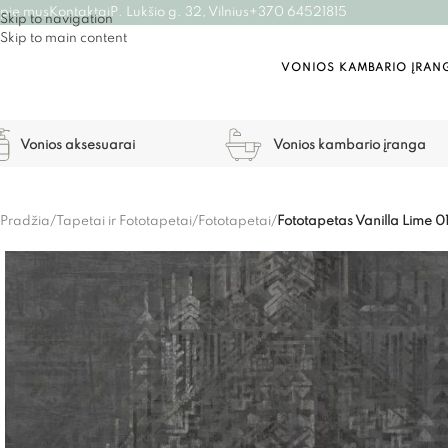
pie mus
Kontaktai
P. Lukšio g. 32, Vilnius
+370 64521815
Skip to navigation
Skip to main content
VONIOS KAMBARIO ĮRAN
Vonios aksesuarai
Vonios kambario įranga
Pradžia
/
Tapetai ir Fototapetai
/
Fototapetai
/
Fototapetas Vanilla Lime 0