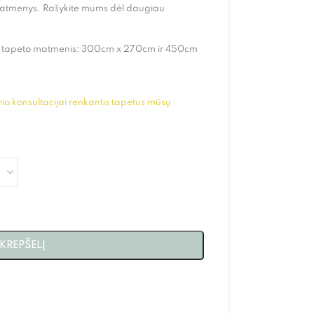
 matmenys. Rašykite mums dėl daugiau
io tapeto matmenis: 300cm x 270cm ir 450cm
;
io konsultacijai renkantis tapetus mūsų
 KREPŠELĮ