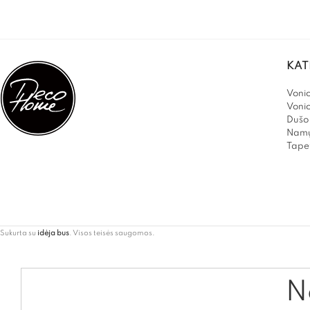
KAT
Vonio
Voni
Dušo 
Namų
Tapet
Sukurta su
idėja bus
. Visos teisės saugomos.
Ne