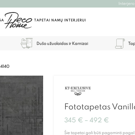
Interjero
GA
TAPETAI NAMŲ INTERJERUI
Dušo užuolaidos ir Karnizai
Tap
14140
Fototapetas Vanil
345
€
–
492
€
Šie tapetai gali būti pagaminti paga