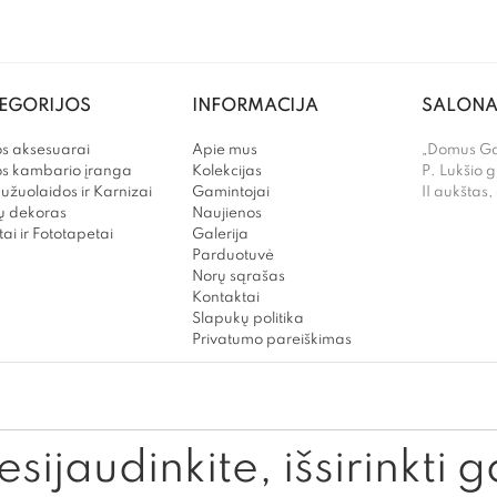
EGORIJOS
INFORMACIJA
SALONA
s aksesuarai
Apie mus
„Domus Gal
os kambario įranga
Kolekcijas
P. Lukšio g
užuolaidos ir Karnizai
Gamintojai
II aukštas,
 dekoras
Naujienos
ai ir Fototapetai
Galerija
Parduotuvė
Norų sąrašas
Kontaktai
Slapukų politika
Privatumo pareiškimas
sijaudinkite, išsirinkti g