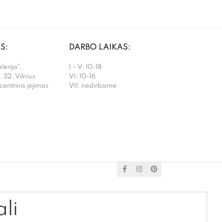
S:
DARBO LAIKAS:
erija”,
I – V: 10-18
. 32, Vilnius
VI: 10-16
 centrinis įėjimas
VII: nedirbame
ali