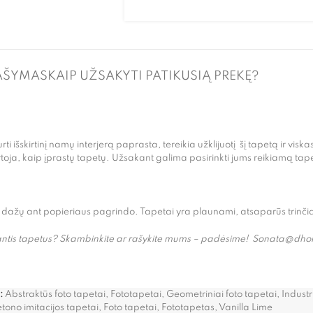
AŠYMAS
KAIP UŽSAKYTI PATIKUSIĄ PREKĘ?
ti išskirtinį namų interjerą paprasta, tereikia užklijuotį šį tapetą ir viska
rtoja, kaip įprastų tapetų. Užsakant galima pasirinkti jums reikiamą tapeto
 dažų ant popieriaus pagrindo. Tapetai yra plaunami, atsaparūs trinčia
enkantis tapetus? Skambinkite ar rašykite mums – padėsime! Sonata@dh
:
Abstraktūs foto tapetai
,
Fototapetai
,
Geometriniai foto tapetai
,
Industr
tono imitacijos tapetai
,
Foto tapetai
,
Fototapetas
,
Vanilla Lime