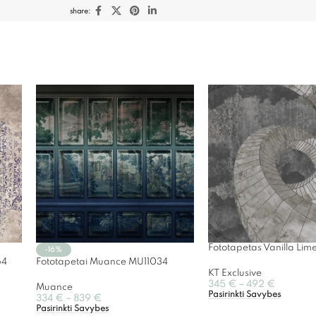
share:
Fototapetas Vanilla Li
-16%
64
Fototapetai Muance MU11034
KT Exclusive
345
€
–
492
€
Muance
Pasirinkti Savybes
334
€
–
839
€
Pasirinkti Savybes