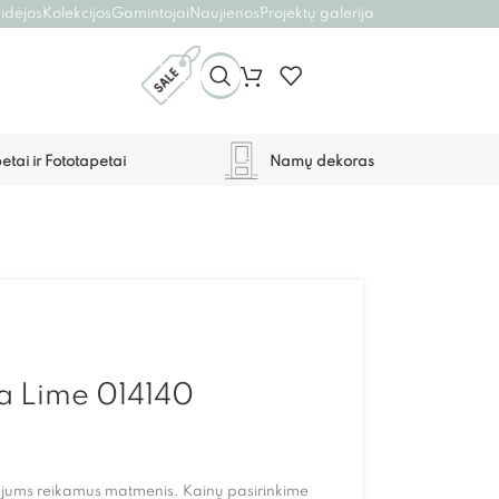
 idėjos
Kolekcijos
Gamintojai
Naujienos
Projektų galerija
etai ir Fototapetai
Namų dekoras
la Lime 014140
l jums reikamus matmenis. Kainų pasirinkime