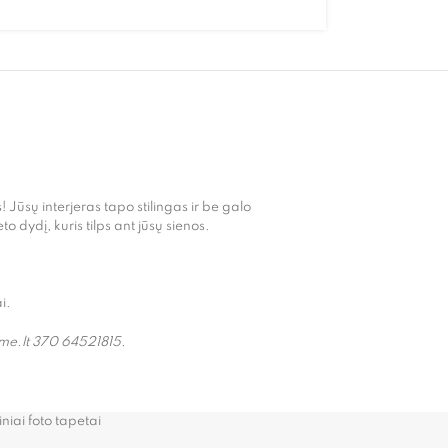
s! Jūsų interjeras tapo stilingas ir be galo
 dydį, kuris tilps ant jūsų sienos.
i.
ome.lt 370 64521815.
iniai foto tapetai