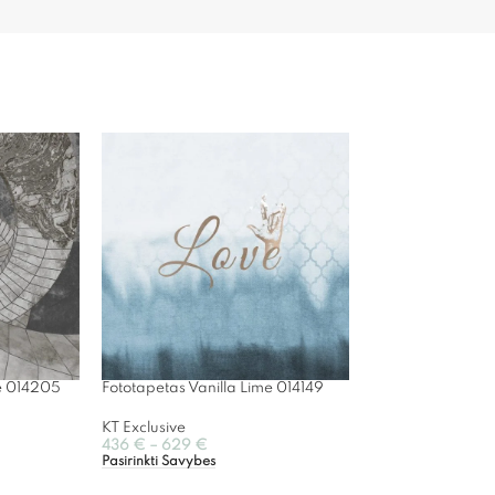
me 014205
Fototapetas Vanilla Lime 014149
KT Exclusive
436
€
–
629
€
Pasirinkti Savybes