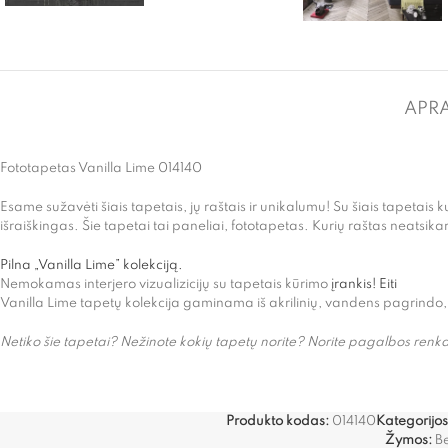
APR
Fototapetas Vanilla Lime 014140
Esame sužavėti šiais tapetais, jų raštais ir unikalumu! Su šiais tapetais kur
išraiškingas. Šie tapetai tai paneliai, fototapetas. Kurių raštas neatsika
Pilna „Vanilla Lime” kolekciją.
Nemokamas interjero vizualizicijų su tapetais kūrimo
įrankis! Eiti
Vanilla Lime tapetų kolekcija gaminama iš akrilinių, vandens pagrindo,
Netiko šie tapetai? Nežinote kokių tapetų norite? Norite pagalbos r
Produkto kodas:
014140
Kategorijos
Žymos:
Be