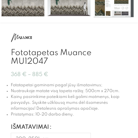
Fototapetas Muance
MU12047
368
€
–
885
€
Fototapetai gaminami pagal jūsų išmatavimus;
Nuotraukoje matote visą tapeto raštą: 500cm x 270cm.
Kainų pasirinkime pateikiami keli galimi matmenys, kaip
pavyzdys. Siųskite užklausą mums dėl išsamesnės
informacijos! Detalesnis aprašymas apačioje.
Pristatymas: 10-20 darbo dienų.
IŠMATAVIMAI