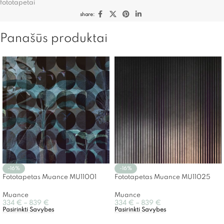
fototapetai
share:
Panašūs produktai
-16%
-16%
Fototapetas Muance MU11001
Fototapetas Muance MU11025
Muance
Muance
334
€
–
839
€
334
€
–
839
€
Pasirinkti Savybes
Pasirinkti Savybes