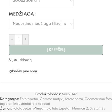
MEDŽIAGA
-
+
Į KREPŠELĮ
Siųsti užklausą
Pridėti prie norų
Produkto kodas:
MU12047
Kategorijos:
Fototapetai
,
Gamtos motyvų fototapetai
,
Geometriniai foto
tapetai
,
Industriniai foto tapetai
Žymos:
Fototapetas
,
Miegamojo foto tapetai
,
Muance 2
,
Svetainės