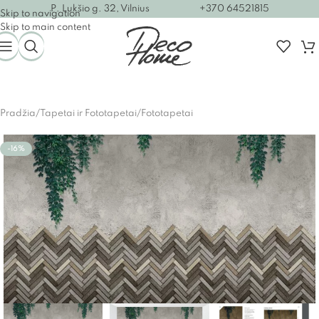
P. Lukšio g. 32, Vilnius
+370 64521815
Skip to navigation
Skip to main content
Pradžia
/
Tapetai ir Fototapetai
/
Fototapetai
-16%