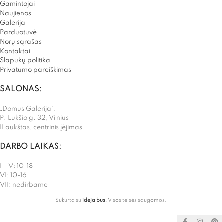
Gamintojai
Naujienos
Galerija
Parduotuvė
Norų sąrašas
Kontaktai
Slapukų politika
Privatumo pareiškimas
SALONAS:
„Domus Galerija”,
P. Lukšio g. 32, Vilnius
II aukštas, centrinis įėjimas
DARBO LAIKAS:
I – V: 10-18
VI: 10-16
VII: nedirbame
Sukurta su
idėja bus
. Visos teisės saugomos.