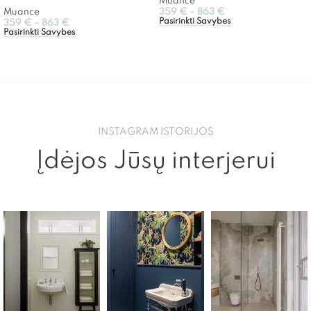
Muance
Muance
359
€
–
863
€
Pasirinkti Savybes
359
€
–
863
€
Pasirinkti Savybes
INSTAGRAM ISTORIJOS
Įdėjos Jūsų interjerui