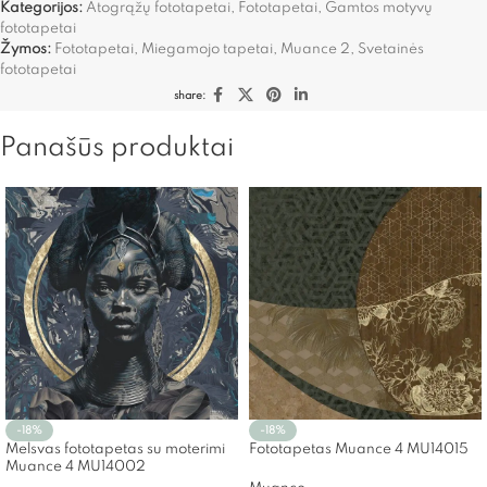
Kategorijos:
Atogrąžų fototapetai
,
Fototapetai
,
Gamtos motyvų
fototapetai
Žymos:
Fototapetai
,
Miegamojo tapetai
,
Muance 2
,
Svetainės
fototapetai
share:
Panašūs produktai
-18%
-18%
Melsvas fototapetas su moterimi
Fototapetas Muance 4 MU14015
Muance 4 MU14002