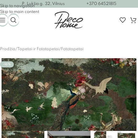
P. Lukšio g. 32, Vilnius
+370 64521815
Skip to navigation
Skip to main content
Pradžia
/
Tapetai ir Fototapetai
/
Fototapetai
-16%