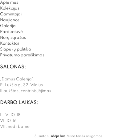
Apie mus
Kolekcijas
Gamintojai
Naujienos
Galerija
Parduotuvė
Norų sąrašas
Kontaktai
Slapukų politika
Privatumo pareiškimas
SALONAS:
„Domus Galerija”,
P. Lukšio g. 32, Vilnius
II aukštas, centrinis įėjimas
DARBO LAIKAS:
I – V: 10-18
VI: 10-16
VII: nedirbame
Sukurta su
idėja bus
. Visos teisės saugomos.