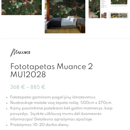
Fototapetas Muance 2
MU12028
368
€
–
885
€
Fototapetai gaminami pagal jūsų išmatavimus;
Nuotraukoje matote visą tapeto raštą: 500cm x 270cm.
Kainų pasirinkime pateikiami keli galimi matmenys, kaip
pavyzdys. Siųskite užklausą mums dėl išsamesnės
informacijos! Detalesnis aprašymas apačioje.
Pristatymas: 10-20 darbo dienų.