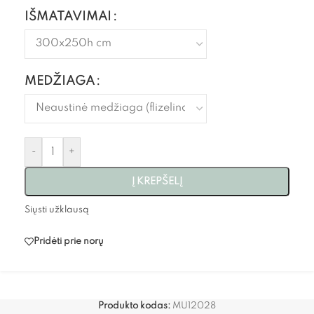
IŠMATAVIMAI
MEDŽIAGA
-
+
Į KREPŠELĮ
Siųsti užklausą
Pridėti prie norų
Produkto kodas:
MU12028