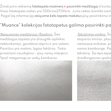
Žinoti jums reikiamą
fototapeto matmenį
ir
pasirinkti medžiagą
iš kurio
Visas fototapeto raštas yra 500cmx270Hcm. Jums reikės išsirinkti nor
Pagal šią informaciją
atsiųsime kelis tapeto maketus
jūsų pasirinkimui 
"Muance" kolekcijos fototapetus galima pasirinkti p
Neaustsinės medžiagos (flizelino)
.
Šios
Tekstūrinio vinilino.
Šio
medžiagos tapetai yra draugiški aplinkai,
atsparūs trinčiai, pla
neblunkantys, ganėtinai stiprūs ir yra valomi.
viešosiose erdvėse, p
Paviršius yra matinis, lygios faktūros. Tinka
vonios kambaryje. Pavi
privačiam naudojimui - jūsų namų interjerui.
tekstūrą. Šio tipo tapet
Ypač miegamojo ar vaikų kambariui.
išraiškingesnes spalv