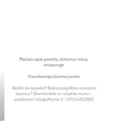
ų
Plačiau apie paviršių skirtumus mūsų
straipsnyje
Vizualizacijos kūrimo įrankis
Netiko šie tapetai? Reikia pagalbos renkantis
tapetus? Skambinkite ar rašykite mums –
padėsime!
info@dhome.lt +
370 64521815