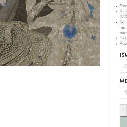
Fot
Nuo
270
Kain
mat
mum
Det
Pri
IŠ
ME
-