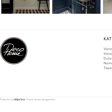
KAT
Vonio
Voni
Dušo 
Namų
Tapet
Sukurta su
idėja bus
. Visos teisės saugomos.