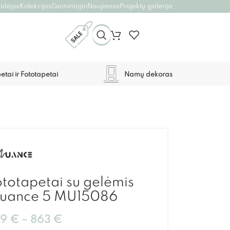
 idėjos
Kolekcijos
Gamintojai
Naujienos
Projektų galerija
etai ir Fototapetai
Namų dekoras
totapetai su gelėmis
uance 5 MU15086
59
€
–
863
€