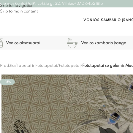
pie mus
Kontaktai
P. Lukšio g. 32, Vilnius
+370 64521815
Skip to navigation
Skip to main content
VONIOS KAMBARIO ĮRAN
Vonios aksesuarai
Vonios kambario įranga
Pradžia
/
Tapetai ir Fototapetai
/
Fototapetai
/
Fototapetai su gelėmis M
-18%