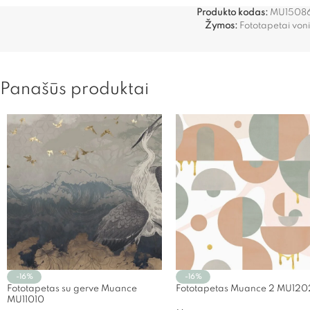
Produkto kodas:
MU1508
Žymos:
Fototapetai voni
Panašūs produktai
-16%
-16%
Fototapetas su gerve Muance
Fototapetas Muance 2 MU12
MU11010