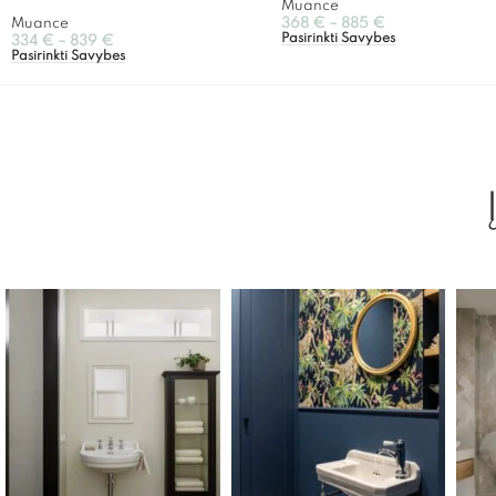
Muance
Muance
368
€
–
885
€
Pasirinkti Savybes
334
€
–
839
€
Pasirinkti Savybes