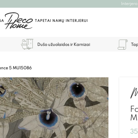
Interjero
GA
TAPETAI NAMŲ INTERJERUI
Dušo užuolaidos ir Karnizai
Tap
uance 5 MU15086
Fo
M
3