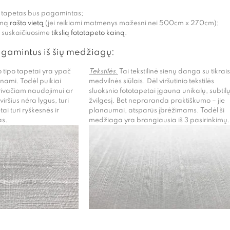
s tapetas bus pagamintas;
imą
rašto vietą
(jei reikiami matmenys mažesni nei 500cm x 270cm);
ir suskaičiuosime
tikslią fototapeto kainą.
agamintus iš šių medžiagų:
 tipo tapetai yra ypač
Tekstilės.
Tai tekstilinė sienų danga su tikrais
unami. Todėl puikiai
medvilnės siūlais. Dėl viršutinio tekstilės
rivačiam naudojimui ar
sluoksnio fototapetai įgauna unikalų, subtil
ršius nėra lygus, turi
žvilgesį. Bet nepraranda praktiškumo – jie
ai turi ryškesnės ir
planaumai, atsparūs įbrėžimams. Todėl ši
as.
medžiaga yra brangiausia iš 3 pasirinkimų.