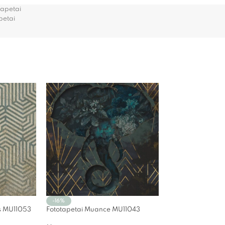
tapetai
apetai
-16%
as MU11053
Fototapetai Muance MU11043