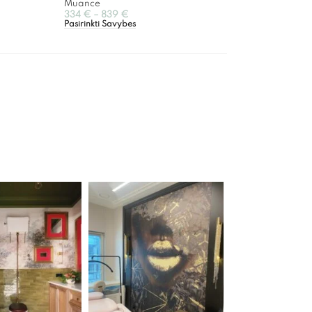
Muance
334
€
–
839
€
Pasirinkti Savybes