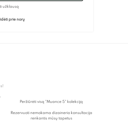
ti užklausą
idėti prie norų
as!
e
Peržiūrėti visą "Muance 5" kolekciją
Rezervuoti nemokama dizainerio konsultacija
renkantis mūsų tapetus