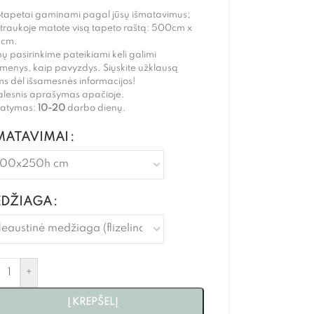
otapetai gaminami pagal jūsų išmatavimus;
traukoje matote visą tapeto raštą: 500cm x
cm.
ų pasirinkime pateikiami keli galimi
menys, kaip pavyzdys. Siųskite užklausą
s dėl išsamesnės informacijos!
alesnis aprašymas apačioje.
statymas:
10-20
darbo dienų.
MATAVIMAI
DŽIAGA
+
Į KREPŠELĮ