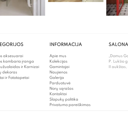
EGORIJOS
INFORMACIJA
SALONA
s aksesuarai
Apie mus
„Domus Gal
os kambario įranga
Kolekcijas
P. Lukšio g
užuolaidos ir Karnizai
Gamintojai
II aukštas,
 dekoras
Naujienos
ai ir Fototapetai
Galerija
Parduotuvė
Norų sąrašas
Kontaktai
Slapukų politika
Privatumo pareiškimas