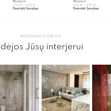
Muance
Muance
334
€
–
839
€
334
€
–
839
€
Pasirinkti Savybes
Pasirinkti Savybes
INSTAGRAM ISTORIJOS
Įdėjos Jūsų interjerui