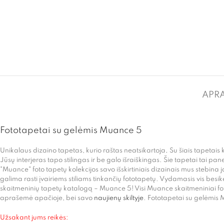
APR
Fototapetai su gelėmis Muance 5
Unikalaus dizaino tapetas, kurio raštas neatsikartoja
.
Su šiais tapetais k
Jūsų interjeras tapo stilingas ir be galo išraiškingas. Šie tapetai tai pane
"Muance" foto tapetų kolekcijos savo išskirtiniais dizainais mus stebina 
galima rasti įvairiems stiliams tinkančių fototapetų. Vydamasis vis besi
skaitmeninių tapetų katalogą – Muance 5! Visi Muance skaitmeniniai foto
aprašemė apačioje, bei savo
naujienų skiltyje
. Fototapetai su gelėmi
Užsakant jums reikės: