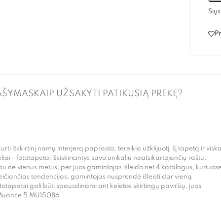
Siųs
Pr
AŠYMAS
KAIP UŽSAKYTI PATIKUSIĄ PREKĘ?
urti išskirtinį namų interjerą paprasta, tereikia užklijuotį šį tapetą ir visk
liai - fototapetai išsiskiriantys savo unikaliu neatsikartojančių raštu.
jau ne vienus metus, per juos gamintojas išleido net 4 katalogus, kuriuos
keičiančias tendencijas, gamintojas nusprendė išleisti dar vieną
tapetai gali būti spausdinami ant keletos skirtingų paviršių, juos
s Muance 5 MU15086.