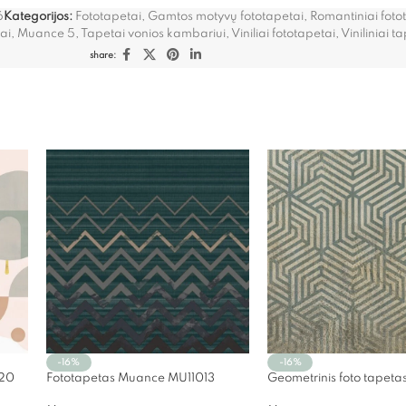
6
Kategorijos:
Fototapetai
,
Gamtos motyvų fototapetai
,
Romantiniai foto
ai
,
Muance 5
,
Tapetai vonios kambariui
,
Viniliai fototapetai
,
Viniliniai t
share:
-16%
-16%
020
Fototapetas Muance MU11013
Geometrinis foto tapet