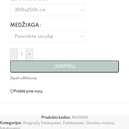
MEDŽIAGA
-
+
Į KREPŠELĮ
Siųsti užklausą
Pridėti prie norų
Produkto kodas:
MU11046
Kategorijos:
Atogrąžų fototapetai
,
Fototapetai
,
Gamtos motyvų
fototapetai