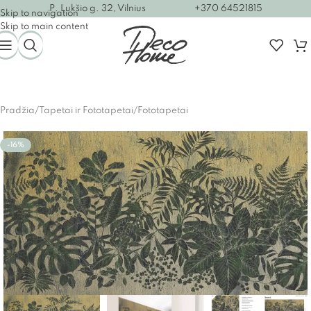
P. Lukšio g. 32, Vilnius
+370 64521815
Skip to navigation
Skip to main content
Pradžia
/
Tapetai ir Fototapetai
/
Fototapetai
-16%