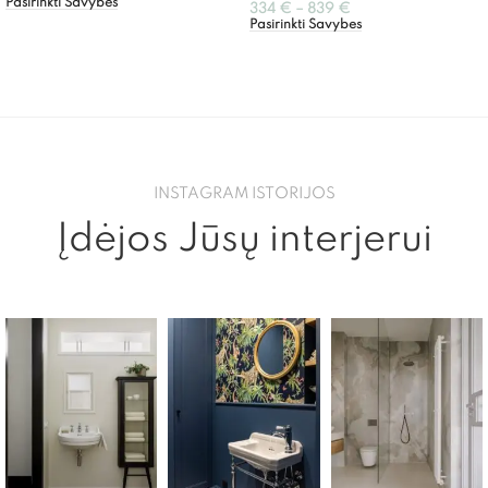
Pasirinkti Savybes
334
€
–
839
€
Pasirinkti Savybes
INSTAGRAM ISTORIJOS
Įdėjos Jūsų interjerui