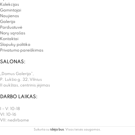
Kolekcijas
Gamintojai
Naujienos
Galerija
Parduotuvė
Norų sąrašas
Kontaktai
Slapukų politika
Privatumo pareiškimas
SALONAS:
„Domus Galerija”,
P. Lukšio g. 32, Vilnius
II aukštas, centrinis įėjimas
DARBO LAIKAS:
I – V: 10-18
VI: 10-16
VII: nedirbame
Sukurta su
idėja bus
. Visos teisės saugomos.