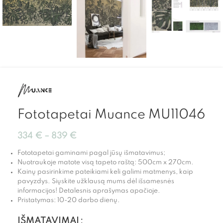
Fototapetai Muance MU11046
334
€
–
839
€
Fototapetai gaminami pagal jūsų išmatavimus;
Nuotraukoje matote visą tapeto raštą: 500cm x 270cm.
Kainų pasirinkime pateikiami keli galimi matmenys, kaip
pavyzdys. Siųskite užklausą mums dėl išsamesnės
informacijos! Detalesnis aprašymas apačioje.
Pristatymas: 10-20 darbo dienų.
IŠMATAVIMAI