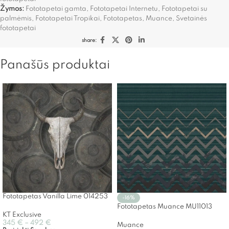
Žymos:
Fototapetai gamta
,
Fototapetai Internetu
,
Fototapetai su
palmėmis
,
Fototapetai Tropikai
,
Fototapetas
,
Muance
,
Svetainės
fototapetai
share:
Panašūs produktai
Fototapetas Vanilla Lime 014253
-16%
Fototapetas Muance MU11013
KT Exclusive
345
€
–
492
€
Muance