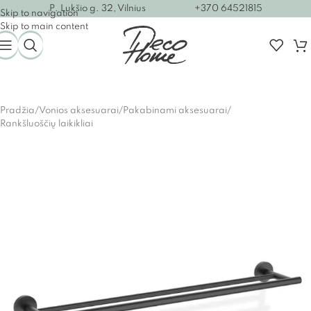
P. Lukšio g. 32, Vilnius
+370 64521815
Skip to navigation
Skip to main content
Pradžia
/
Vonios aksesuarai
/
Pakabinami aksesuarai
/
Rankšluoščių laikikliai