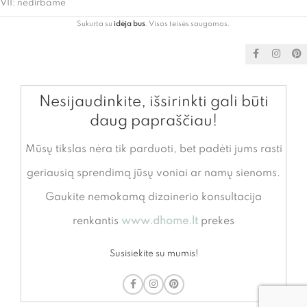
VII: nedirbame
Sukurta su
idėja bus
. Visos teisės saugomos.
Nesijaudinkite, išsirinkti gali būti
daug papraščiau!
Mūsų tikslas nėra tik parduoti, bet padėti jums rasti
geriausią sprendimą jūsų voniai ar namų sienoms.
Gaukite nemokamą dizainerio konsultacija
renkantis
www.dhome.lt
prekes
Susisiekite su mumis!