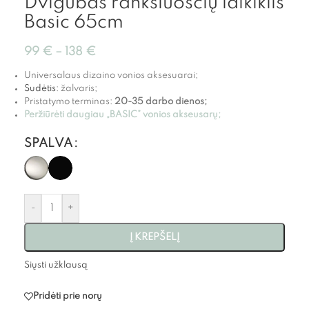
Dvigubas rankšluoščių laikiklis
Basic 65cm
99
€
–
138
€
Universalaus dizaino vonios aksesuarai;
Sudėtis
: žalvaris;
Pristatymo terminas:
20-35 darbo dienos;
Peržiūrėti daugiau „BASIC” vonios akseusarų;
SPALVA
-
+
Į KREPŠELĮ
Siųsti užklausą
Pridėti prie norų