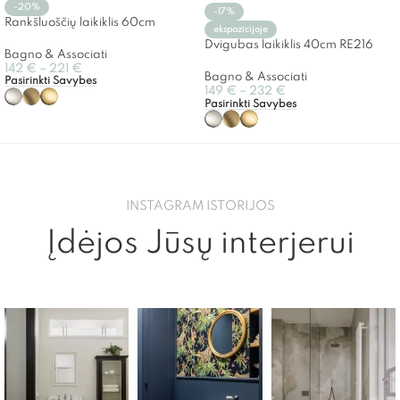
-20%
-17%
Rankšluoščių laikiklis 60cm
ekspozicijoje
Dvigubas laikiklis 40cm RE216
Bagno & Associati
142
€
–
221
€
Bagno & Associati
Pasirinkti Savybes
149
€
–
232
€
Pasirinkti Savybes
INSTAGRAM ISTORIJOS
Įdėjos Jūsų interjerui