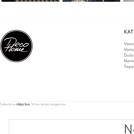
KAT
Vonio
Voni
Dušo 
Namų
Tapet
Sukurta su
idėja bus
. Visos teisės saugomos.
Ne