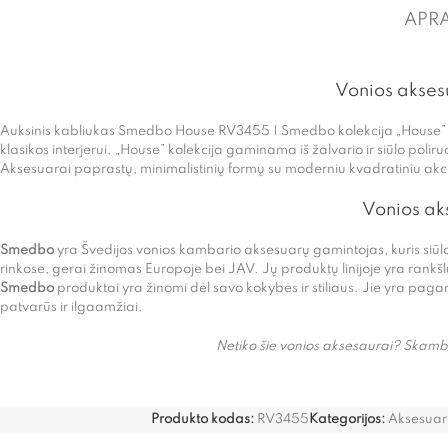
APR
Vonios akses
Auksinis kabliukas Smedbo House RV3455 | Smedbo kolekcija „House” –
klasikos interjerui. „House” kolekcija gaminama iš žalvario ir siūlo pol
Aksesuarai paprastų, minimalistinių formų su moderniu kvadratiniu ak
Vonios a
Smedbo
yra Švedijos vonios kambario aksesuarų gamintojas, kuris siūl
rinkose, gerai žinomas Europoje bei JAV. Jų produktų linijoje yra rankš
Smedbo
produktai yra žinomi dėl savo kokybės ir stiliaus. Jie yra pag
patvarūs ir ilgaamžiai.
Netiko šie vonios aksesaurai? Skambi
Produkto kodas:
RV3455
Kategorijos:
Aksesuar