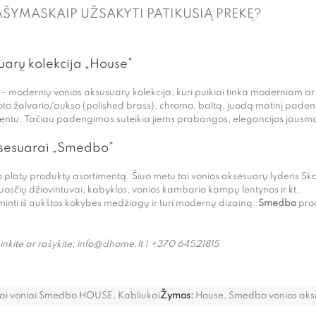
AŠYMAS
KAIP UŽSAKYTI PATIKUSIĄ PREKĘ?
uarų kolekcija „House”
 modernių vonios aksusuarų kolekcija, kuri puikiai tinka moderniam a
iruoto žalvario/aukso (polished brass), chromo, baltą, juodą matinį pade
centu. Tačiau padengimas suteikia jiems prabangos, elegancijos jausm
ksesuarai „Smedbo”
o platų produktų asortimentą. Šiuo metu tai vonios aksesuarų lyderis Sk
luosčių džiovintuvai, kabyklos, vonios kambario kampų lentynos ir kt.
aminti iš aukštos kokybės medžiagų ir turi modernų dizainą.
Smedbo
prod
nkite ar rašykite:
info@dhome.lt | +370 64521815
ai voniai Smedbo HOUSE
,
Kabliukai
Žymos:
House
,
Smedbo vonios aks