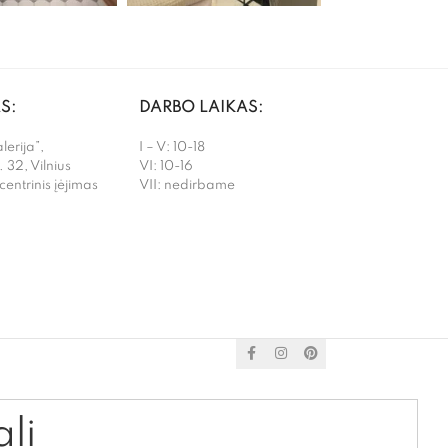
S:
DARBO LAIKAS:
erija”,
I – V: 10-18
. 32, Vilnius
VI: 10-16
 centrinis įėjimas
VII: nedirbame
ali