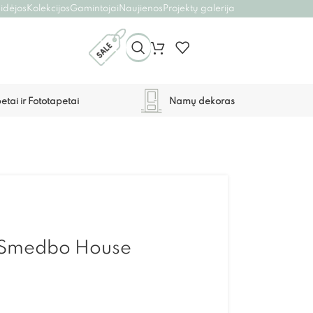
 idėjos
Kolekcijos
Gamintojai
Naujienos
Projektų galerija
etai ir Fototapetai
Namų dekoras
s Smedbo House