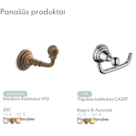
Panašūs produktai
ekspozicijoje
-17%
Klasikinis Kabliukas VI12
Trigubas kabliukas CA247
3SC
Bagno & Associati
74
€
–
87
€
93
€
–
145
€
Pasirinkti Savybes
Pasirinkti Savybes