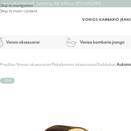
pie mus
Kontaktai
P. Lukšio g. 32, Vilnius
+370 64521815
Skip to navigation
Skip to main content
VONIOS KAMBARIO ĮRAN
Vonios aksesuarai
Vonios kambario įranga
Pradžia
/
Vonios aksesuarai
/
Pakabinami aksesuarai
/
Kabliukai
/
Auksin
-20%