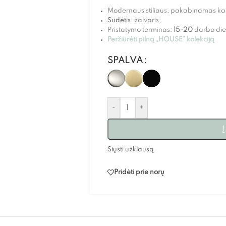
Modernaus stiliaus, pakabinamas ka
Sudėtis
: žalvaris;
Pristatymo terminas:
15-20
darbo die
Peržiūrėti pilną „HOUSE” kolekciją
SPALVA
-
+
Į
Siųsti užklausą
Pridėti prie norų