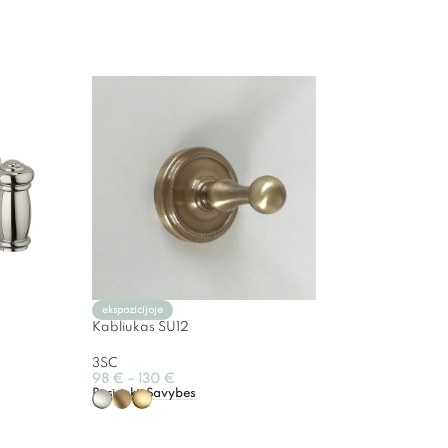
ekspozicijoje
Kabliukas SU12
3SC
98
€
–
130
€
Pasirinkti Savybes