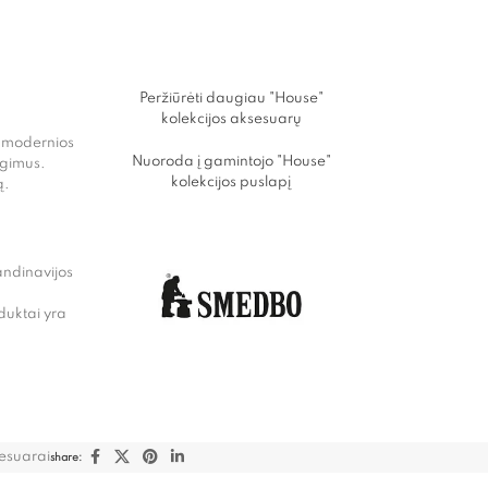
Peržiūrėti daugiau "House"
kolekcijos aksesuarų
r modernios
Nuoroda į gamintojo "House"
ngimus.
kolekcijos puslapį
ą.
andinavijos
uktai yra
esuarai
share: