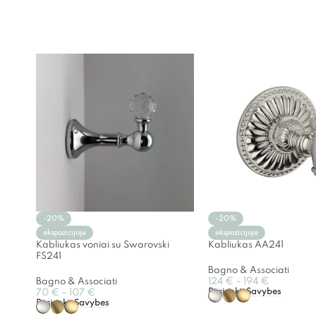
-20%
-20%
ekspozicijoje
ekspozicijoje
Kabliukas voniai su Swarovski
Kabliukas AA241
FS241
Bagno & Associati
Bagno & Associati
124
€
–
194
€
Pasirinkti Savybes
70
€
–
107
€
Pasirinkti Savybes