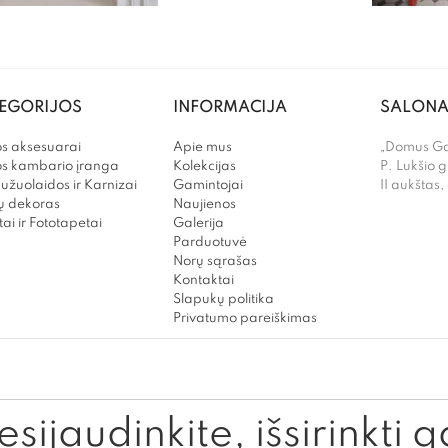
EGORIJOS
INFORMACIJA
SALONA
s aksesuarai
Apie mus
„Domus Gal
os kambario įranga
Kolekcijas
P. Lukšio g
užuolaidos ir Karnizai
Gamintojai
II aukštas,
 dekoras
Naujienos
ai ir Fototapetai
Galerija
Parduotuvė
Norų sąrašas
Kontaktai
Slapukų politika
Privatumo pareiškimas
sijaudinkite, išsirinkti g