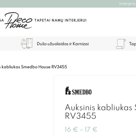
Interjero
GA
TAPETAI NAMŲ INTERJERUI
Dušo užuolaidos ir Karnizai
Tap
is kabliukas Smedbo House RV3455
Auksinis kabliuka
RV3455
16
€
–
17
€