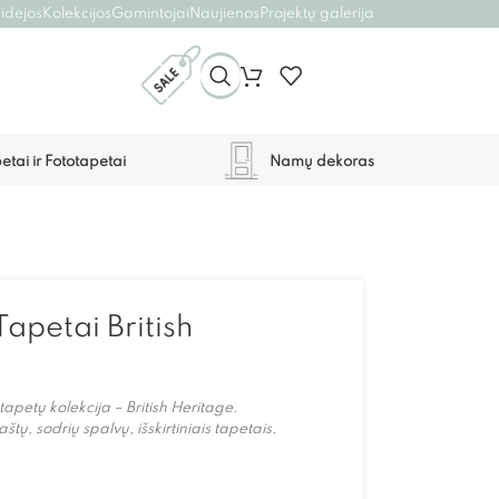
 idėjos
Kolekcijos
Gamintojai
Naujienos
Projektų galerija
etai ir Fototapetai
Namų dekoras
Tapetai British
tapetų kolekcija – British Heritage.
tų, sodrių spalvų, išskirtiniais tapetais.