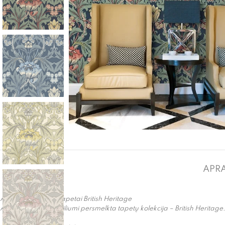
APR
Angliškos klasikos Tapetai British Heritage
Angliškos klasikos stiliumi persmelkta tapetų kolekcija – British Heritag