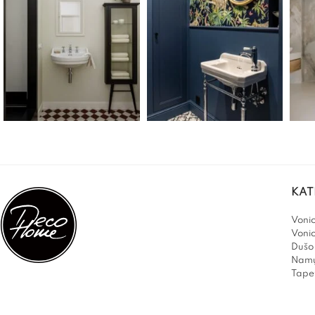
KAT
Vonio
Voni
Dušo 
Namų
Tapet