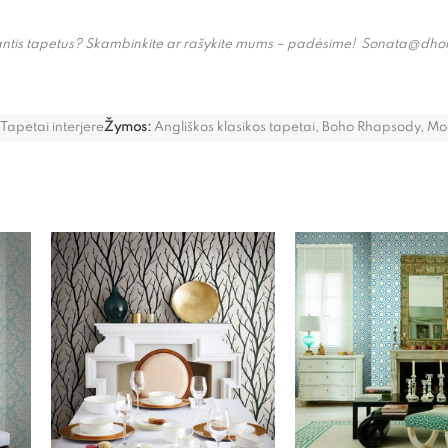
enkantis tapetus? Skambinkite ar rašykite mums – padėsime! Sonata@dh
Tapetai interjere
Žymos:
Angliškos klasikos tapetai
,
Boho Rhapsody
,
Mo