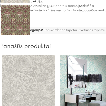
Į „Bristish Heritage” kolekciją.
Nemokamas interjero vizualizicijų su tapetais kūrimo
įrankis! Eiti
Netiko šie tapetai? Nežinote kokių tapetų norite? Norite pagalbos r
Kategorijos:
Prieškambario tapetai
,
Svetainės tapetai
,
Panašūs produktai