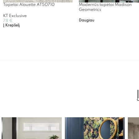
Tapetai Alouette AT50710
Modernūs tapetai Madison
Geometrics
KT Exclusive
Daugiau
78
€
Į Krepšelį