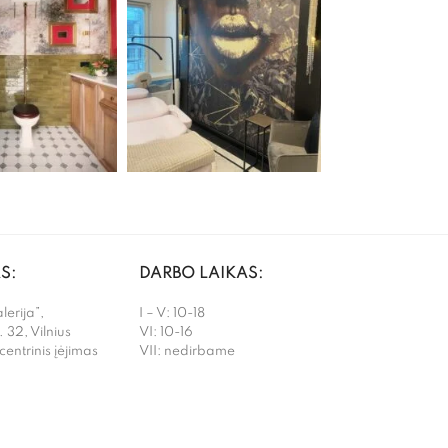
S:
DARBO LAIKAS:
erija”,
I – V: 10-18
. 32, Vilnius
VI: 10-16
 centrinis įėjimas
VII: nedirbame