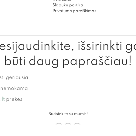
Slapukų politika
Privatumo pareiškimas
sijaudinkite, išsirinkti g
būti daug papraščiau!
sti geriausią
te nemokamą
lt
prekes
Susisiekite su mumis!