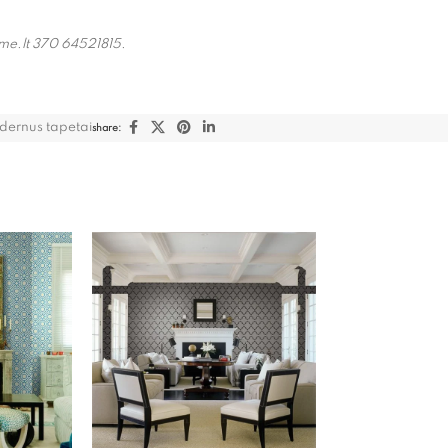
ome.lt 370 64521815.
dernus tapetai
share: