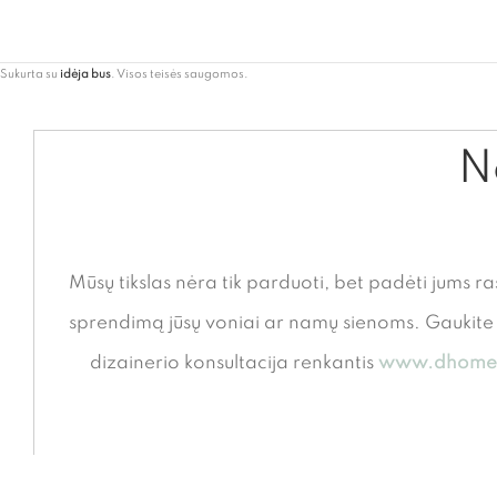
Sukurta su
idėja bus
. Visos teisės saugomos.
Ne
Mūsų tikslas nėra tik parduoti, bet padėti jums ra
sprendimą jūsų voniai ar namų sienoms. Gauki
dizainerio konsultacija renkantis
www.dhome.