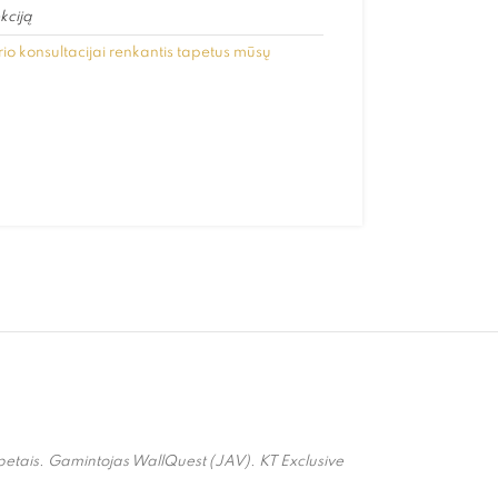
kciją
io konsultacijai renkantis tapetus mūsų
 tapetais. Gamintojas WallQuest (JAV). KT Exclusive