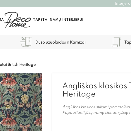
Interjero
GA
TAPETAI NAMŲ INTERJERUI
Dušo užuolaidos ir Karnizai
Tap
etai British Heritage
Angliškos klasikos 
Heritage
Angliškos klasikos stiliumi persmelkta 
Papuošianti jūsų namų sienas ryškių raš