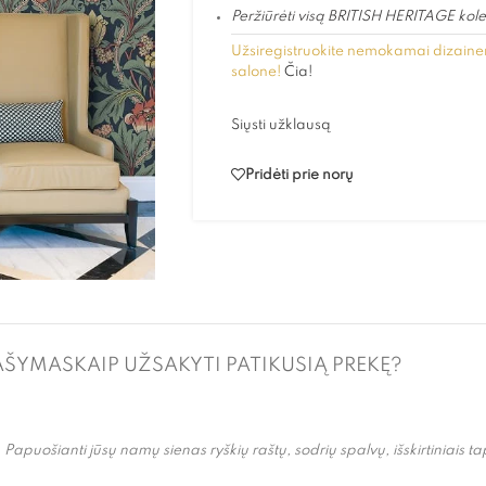
Peržiūrėti visą BRITISH HERITAGE kole
Užsiregistruokite nemokamai dizainer
salone!
Čia!
Siųsti užklausą
Pridėti prie norų
AŠYMAS
KAIP UŽSAKYTI PATIKUSIĄ PREKĘ?
e. Papuošianti jūsų namų sienas ryškių raštų, sodrių spalvų, išskirtiniais