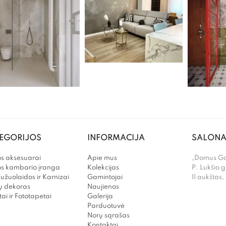
EGORIJOS
INFORMACIJA
SALONA
s aksesuarai
Apie mus
„Domus Gal
os kambario įranga
Kolekcijas
P. Lukšio g
užuolaidos ir Karnizai
Gamintojai
II aukštas,
 dekoras
Naujienos
ai ir Fototapetai
Galerija
Parduotuvė
Norų sąrašas
Kontaktai