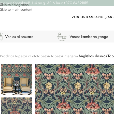
pie mus
Kontaktai
P. Lukšio g. 32, Vilnius
+370 64521815
Skip to navigation
Skip to main content
VONIOS KAMBARIO ĮRAN
Vonios aksesuarai
Vonios kambario įranga
Pradžia
/
Tapetai ir Fototapetai
/
Tapetai interjere
/
Angliškos klasikos Tap