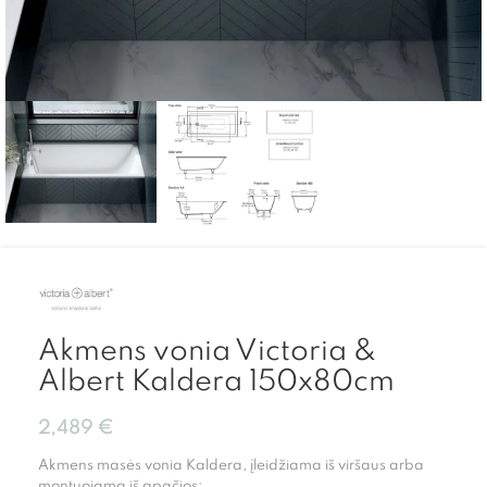
Akmens vonia Victoria &
Albert Kaldera 150x80cm
2,489
€
Akmens masės vonia Kaldera, įleidžiama iš viršaus arba
montuojama iš apačios;