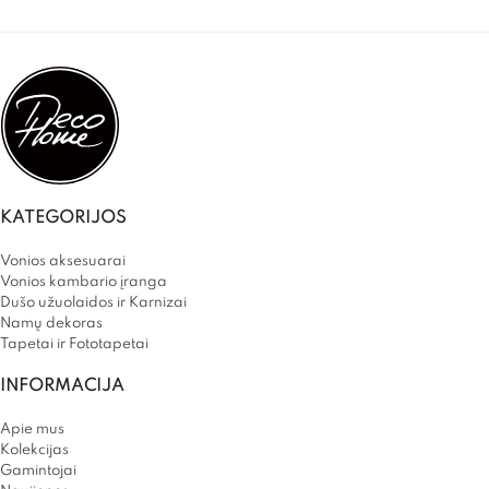
KATEGORIJOS
Vonios aksesuarai
Vonios kambario įranga
Dušo užuolaidos ir Karnizai
Namų dekoras
Tapetai ir Fototapetai
INFORMACIJA
Apie mus
Kolekcijas
Gamintojai