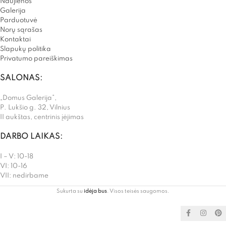
Naujienos
Galerija
Parduotuvė
Norų sąrašas
Kontaktai
Slapukų politika
Privatumo pareiškimas
SALONAS:
„Domus Galerija”,
P. Lukšio g. 32, Vilnius
II aukštas, centrinis įėjimas
DARBO LAIKAS:
I – V: 10-18
VI: 10-16
VII: nedirbame
Sukurta su
idėja bus
. Visos teisės saugomos.