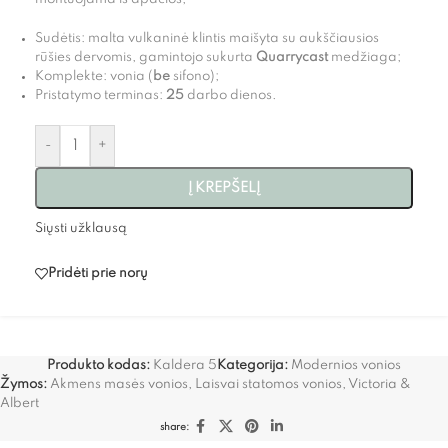
Sudėtis: malta vulkaninė klintis maišyta su aukščiausios
rūšies dervomis, gamintojo sukurta
Quarrycast
medžiaga;
Komplekte: vonia (
be
sifono);
Pristatymo terminas:
25
darbo dienos.
-
+
Į KREPŠELĮ
Siųsti užklausą
Pridėti prie norų
Produkto kodas:
Kaldera 5
Kategorija:
Modernios vonios
Žymos:
Akmens masės vonios
,
Laisvai statomos vonios
,
Victoria &
Albert
share: