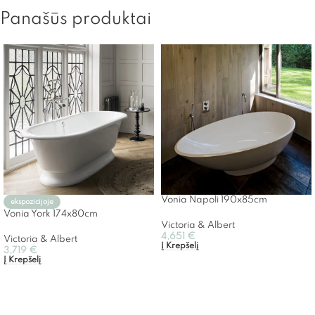
Panašūs produktai
Vonia Napoli 190x85cm
ekspozicijoje
Vonia York 174x80cm
Victoria & Albert
4,651
€
Victoria & Albert
Į Krepšelį
3,719
€
Į Krepšelį