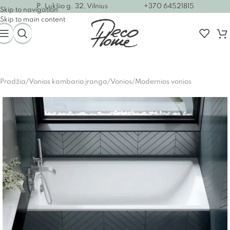
P. Lukšio g. 32, Vilnius
+370 64521815
Skip to navigation
Skip to main content
Pradžia
/
Vonios kambario įranga
/
Vonios
/
Modernios vonios