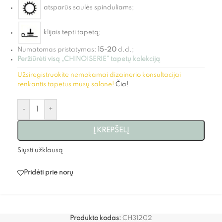
atsparūs saulės spinduliams;
klijais tepti tapetą;
Numatomas pristatymas:
15-20
d.d.;
Peržiūrėti visą „CHINOISERIE” tapetų kolekciją
Užsiregistruokite nemokamai dizainerio konsultacijai
renkantis tapetus mūsų salone!
Čia!
-
+
Į KREPŠELĮ
Siųsti užklausą
Pridėti prie norų
Produkto kodas:
CH31202