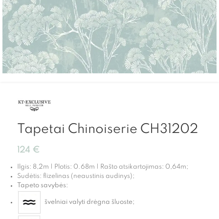
Tapetai Chinoiserie CH31202
124
€
Ilgis: 8,2m | Plotis: 0.68m | Rašto atsikartojimas: 0,64m;
Sudėtis: flizelinas (neaustinis audinys);
Tapeto savybės:
švelniai valyti drėgna šluoste;