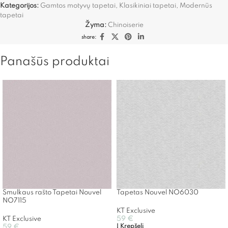
Kategorijos:
Gamtos motyvų tapetai
,
Klasikiniai tapetai
,
Modernūs
tapetai
Žyma:
Chinoiserie
share:
Panašūs produktai
Smulkaus rašto Tapetai Nouvel
Tapetas Nouvel NO6030
NO7115
KT Exclusive
KT Exclusive
59
€
Į Krepšelį
59
€