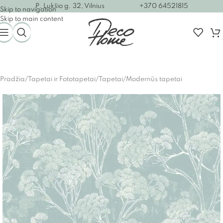
P. Lukšio g. 32, Vilnius
+370 64521815
Skip to navigation
Skip to main content
Pradžia
/
Tapetai ir Fototapetai
/
Tapetai
/
Modernūs tapetai