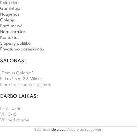
Kolekcijas
Gamintojai
Naujienos
Galerija
Parduotuvė
Norų sąrašas
Kontaktai
Slapukų politika
Privatumo pareiškimas
SALONAS:
„Domus Galerija”,
P. Lukšio g. 32, Vilnius
II aukštas, centrinis įėjimas
DARBO LAIKAS:
I – V: 10-18
VI: 10-16
VII: nedirbame
Sukurta su
idėja bus
. Visos teisės saugomos.